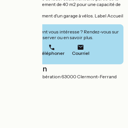
maison: un appartement de 40 m2 pour une capacité de
2 personnes.
Elle dispose également d'un garage à vélos. Label Accueil
Vélo.
Cet établissement vous intéresse ? Rendez-vous sur
leur site pour réserver ou en savoir plus.
Téléphoner
Courriel
Localisation
140 Avenue de la libération 63000 Clermont-Ferrand