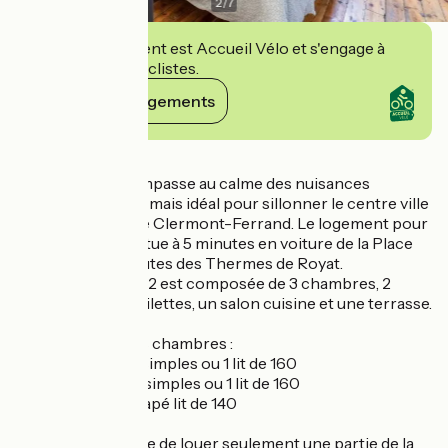
2
/
7
Cet établissement est Accueil Vélo et s'engage à
accueillir des cyclistes.
Voir ses engagements
Détails
Située dans une impasse au calme des nuisances
sonores de la ville mais idéal pour sillonner le centre ville
et les alentours de Clermont-Ferrand. Le logement pour
6 personnes se situe à 5 minutes en voiture de la Place
de Jaude et 8 minutes des Thermes de Royat.
La maison de 81 m2 est composée de 3 chambres, 2
salles de bain, 2 toilettes, un salon cuisine et une terrasse.
Configuration des chambres :
Chambre 1 : 2 lits simples ou 1 lit de 160
Chambre 2 : 2 lits simples ou 1 lit de 160
Chambre 3 : 1 canapé lit de 140
Il est aussi possible de louer seulement une partie de la