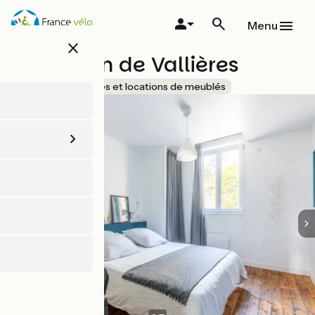
Aller
au
Menu
contenu
close
principal
La Maison de Vallières
Accueil Vélo
Gîtes et locations de meublés