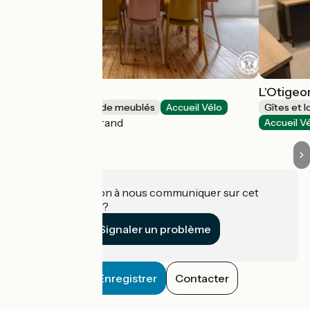
Villa Lucie
L'Otigeo
Gîtes et locations de meublés
Accueil Vélo
Gîtes et 
Clermont-Ferrand
Accueil V
Une information à nous communiquer sur cet
établissement ?
Signaler un problème
Enregistrer
Contacter