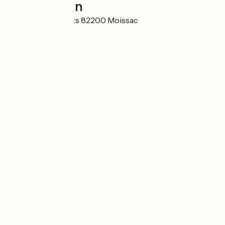
Localisation
4 rue des Pénitents 82200 Moissac