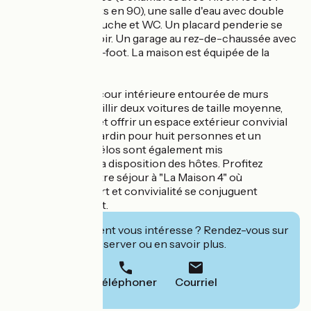
chambre avec 2 lits en 90), une salle d'eau avec double
vasque, grande douche et WC. Un placard penderie se
situe dans le couloir. Un garage au rez-de-chaussée avec
lave-linge et baby-foot. La maison est équipée de la
climatisation.
À l'extérieur, une cour intérieure entourée de murs
élevés peut accueillir deux voitures de taille moyenne,
abriter des vélos et offrir un espace extérieur convivial
avec un salon de jardin pour huit personnes et un
barbecue. Deux vélos sont également mis
gracieusement à la disposition des hôtes. Profitez
pleinement de votre séjour à "La Maison 4" où
tranquillité, confort et convivialité se conjuguent
harmonieusement.
Cet établissement vous intéresse ? Rendez-vous sur
leur site pour réserver ou en savoir plus.
Téléphoner
Courriel