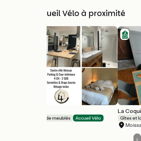
Autres Accueil Vélo à proximité
La Maison 4
La Coqui
Gîtes et locations de meublés
Accueil Vélo
Gîtes et 
Moissac
Moiss