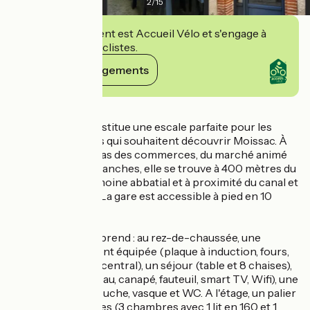
2
/
15
Cet établissement est Accueil Vélo et s'engage à
accueillir des cyclistes.
Voir ses engagements
Détails
Cette maison constitue une escale parfaite pour les
familles et les amis qui souhaitent découvrir Moissac. À
seulement deux pas des commerces, du marché animé
les samedis et dimanches, elle se trouve à 400 mètres du
prestigieux patrimoine abbatial et à proximité du canal et
des rives du Tarn. La gare est accessible à pied en 10
minutes.
Le logement comprend : au rez-de-chaussée, une
cuisine entièrement équipée (plaque à induction, fours,
lave-vaisselle, îlot central), un séjour (table et 8 chaises),
un salon TV (bureau, canapé, fauteuil, smart TV, Wifi), une
salle d'eau avec douche, vasque et WC. A l'étage, un palier
dessert 4 chambres (3 chambres avec 1 lit en 160 et 1