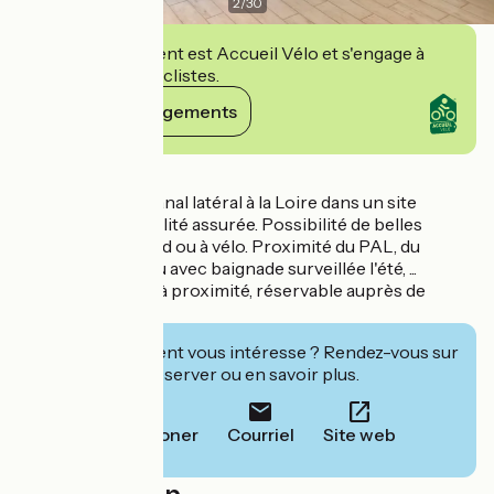
2
/
30
Cet établissement est Accueil Vélo et s'engage à
accueillir des cyclistes.
Voir ses engagements
Détails
Gîte en bord du canal latéral à la Loire dans un site
préservé. Tranquillité assurée. Possibilité de belles
promenades à pied ou à vélo. Proximité du PAL, du
Morvan, plan d'eau avec baignade surveillée l'été, ...
Terrain de tennis à proximité, réservable auprès de
hôtes.
Cet établissement vous intéresse ? Rendez-vous sur
leur site pour réserver ou en savoir plus.
Téléphoner
Courriel
Site web