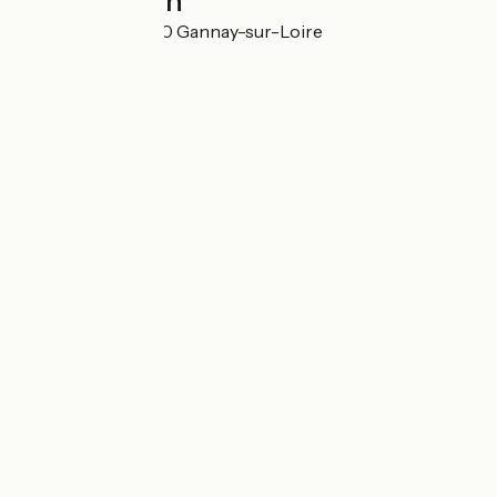
Localisation
Les Tissiers 03230 Gannay-sur-Loire