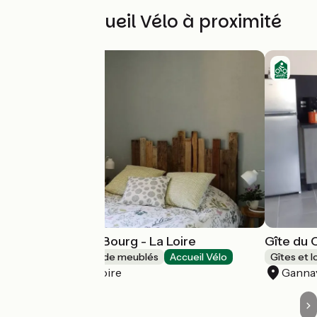
Autres Accueil Vélo à proximité
Le Domaine du Bourg - La Loire
Gîte du 
Gîtes et locations de meublés
Accueil Vélo
Gîtes et 
Gannay-sur-Loire
Gannay