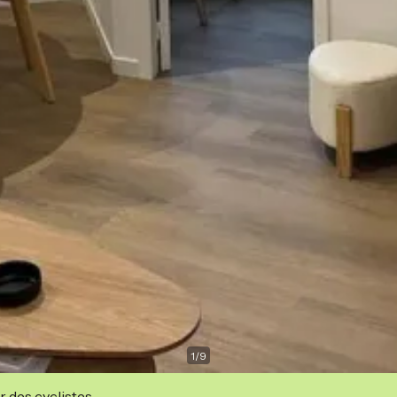
1
/
9
r des cyclistes.