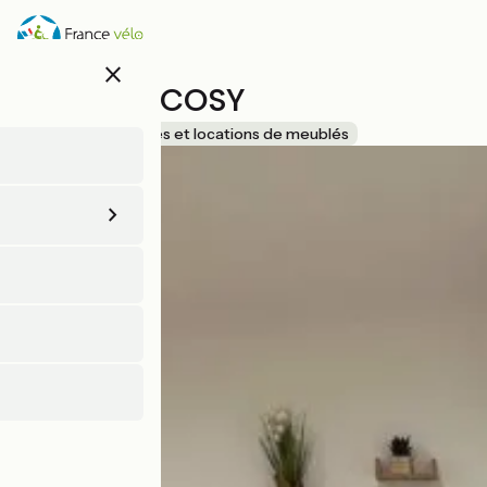
Aller
au
contenu
close
principal
L'APPART COSY
Accueil Vélo
Gîtes et locations de meublés