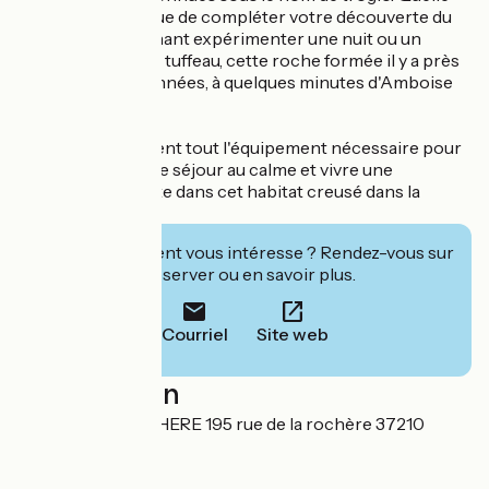
meilleure façon que de compléter votre découverte du
patrimoine en venant expérimenter une nuit ou un
séjour au cœur du tuffeau, cette roche formée il y a près
de 90 millions d'années, à quelques minutes d'Amboise
et de Tours ?
Nos gîtes possèdent tout l'équipement nécessaire pour
passer un agréable séjour au calme et vivre une
expérience insolite dans cet habitat creusé dans la
pierre.
Cet établissement vous intéresse ? Rendez-vous sur
leur site pour réserver ou en savoir plus.
Courriel
Site web
Localisation
GITE DE LA ROCHERE 195 rue de la rochère 37210
Noizay