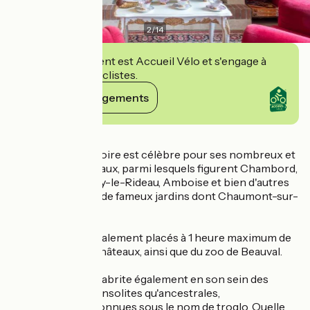
2
/
14
Cet établissement est Accueil Vélo et s'engage à
accueillir des cyclistes.
Voir ses engagements
Détails
La région Val de Loire est célèbre pour ses nombreux et
somptueux châteaux, parmi lesquels figurent Chambord,
Chenonceau, Azay-le-Rideau, Amboise et bien d'autres
encore. Ainsi que de fameux jardins dont Chaumont-sur-
Loire et Villandry.
Nos gîtes sont idéalement placés à 1 heure maximum de
tous ces grands châteaux, ainsi que du zoo de Beauval.
Le bassin ligérien abrite également en son sein des
habitations aussi insolites qu'ancestrales,
communément connues sous le nom de troglo. Quelle