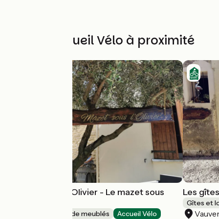
Autres Accueil Vélo à proximité
Les gîtes sous l'Olivier - Le mazet sous
Les gîtes
l'olivier
Gîtes et 
Vauve
Gîtes et locations de meublés
Accueil Vélo