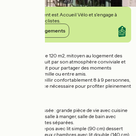
2
/
10
Cet établissement est Accueil Vélo et s'engage à
accueillir des cyclistes.
Voir ses engagements
Détails
Ce gîte spacieux de 120 m2, mitoyen au logement des
propriétaires, séduit par son atmosphère conviviale et
son confort, parfait pour partager des moments
inoubliables en famille ou entre amis.
Conçu pour accueillir confortablement 8 à 9 personnes,
il offre tout l'espace nécessaire pour profiter pleinement
de votre séjour.
Agencement :
- Au rez-de-chaussée : grande pièce de vie avec cuisine
équipée, séjour et salle à manger, salle de bain avec
baignoire et toilettes séparées.
- Etage : un coin repos avec lit simple (90 cm) dessert
trois chambres : deux chambres avec lit double (140 cm)