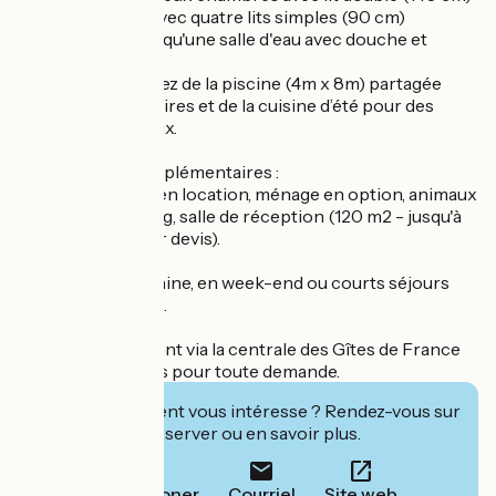
et une chambre avec quatre lits simples (90 cm)
superposés, ainsi qu'une salle d'eau avec douche et
toilettes.
-Extérieur : profitez de la piscine (4m x 8m) partagée
avec les propriétaires et de la cuisine d’été pour des
instants conviviaux.
Informations complémentaires :
Linge disponible en location, ménage en option, animaux
bienvenus, parking, salle de réception (120 m2 - jusqu'à
60 personnes, sur devis).
Location à la semaine, en week-end ou courts séjours
(minimum 4 nuits).
Réservez facilement via la centrale des Gîtes de France
ou contactez nous pour toute demande.
Cet établissement vous intéresse ? Rendez-vous sur
leur site pour réserver ou en savoir plus.
Téléphoner
Courriel
Site web