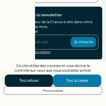
Je m'abonne à la newsletter
Recevez le meilleur de la France à vélo dans votre
boîte mail chaque mois.
Mon adresse mail
Mon
adresse
mail
Conditions d'inscription
Financé dans le cadre de Destination France
Ce site utilise des cookies et vous donne le
contrôle sur ceux que vous souhaitez activer
Tout refuser
Tout accepter
Accueil Vélo Pro
Contact
Personnaliser
Mentions légales
FR
Confidentialité
Contact
Options de carte
Réalisation :
StudioJuillet
et
France Vélo Tourisme