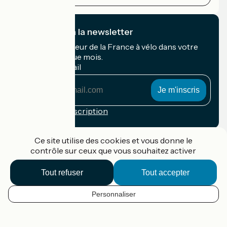
Je m'abonne à la newsletter
Recevez le meilleur de la France à vélo dans votre
boîte mail chaque mois.
Mon adresse mail
Mon
adresse
mail
Conditions d'inscription
Financé dans le cadre de Destination France
Ce site utilise des cookies et vous donne le
contrôle sur ceux que vous souhaitez activer
Tout refuser
Tout accepter
Accueil Vélo Pro
Contact
Personnaliser
Mentions légales
FR
Confidentialité
Contact
Options de carte
Réalisation :
StudioJuillet
et
France Vélo Tourisme