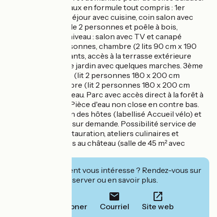
Maison sur 3 niveaux en formule tout compris : 1er
niveau (perron) : séjour avec cuisine, coin salon avec
canapé convertible 2 personnes et poêle à bois,
buanderie. 2ème niveau : salon avec TV et canapé
convertible 2 personnes, chambre (2 lits 90 cm x 190
cm), wc indépendants, accès à la terrasse extérieure
plein Sud en rez de jardin avec quelques marches. 3ème
niveau : 1 chambre (lit 2 personnes 180 x 200 cm
séparable, 1 chambre (lit 2 personnes 180 x 200 cm
séparable), salle d'eau. Parc avec accès direct à la forêt à
quelques mètres. Pièce d'eau non close en contre bas.
Vélos à disposition des hôtes (labellisé Accueil vélo) et
possibilité garage sur demande. Possibilité service de
petit déjeuner, restauration, ateliers culinaires et
évènements privés au château (salle de 45 m² avec
traiteur).
Cet établissement vous intéresse ? Rendez-vous sur
leur site pour réserver ou en savoir plus.
Téléphoner
Courriel
Site web