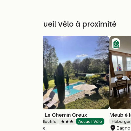
Autres Accueil Vélo à proximité
Gîtes de France Le Chemin Creux
Meublé l
Hébergements collectifs
Accueil Vélo
Hébergeme
Rives d'Andaine
Bagnol