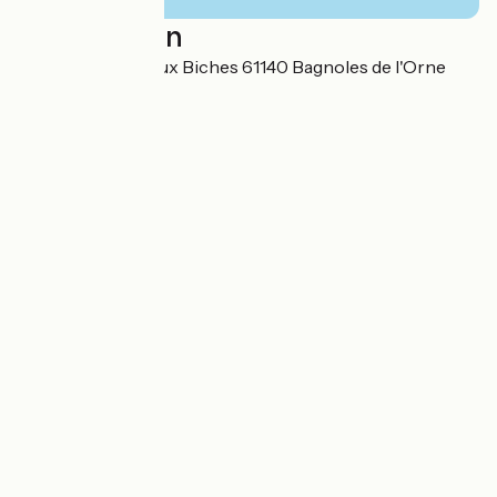
Localisation
Château du Gué aux Biches 61140 Bagnoles de l'Orne
Normandie