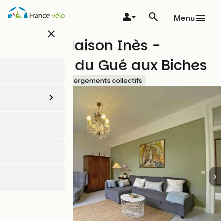
Aller
au
Menu
contenu
close
principal
Gîte La Maison Inès -
Château du Gué aux Biches
Accueil Vélo
Hébergements collectifs