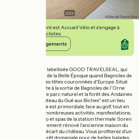
2
/
22
Cet établissement est Accueil Vélo et s'engage à
accueillir des cyclistes.
Voir ses engagements
Détails
Grande propriété, labellisée GOOD TRAVELSEAL, qui
rappelle les fastes de la Belle Époque quand Bagnoles de
l'Orne accueillait les têtes couronnées d'Europe. Situé
sur une colline juste à la sortie de Bagnoles de l`Orne
avec 13 hectares de parc naturel et la forêt des Andaines
tout autour, le "château du Gué aux Biches" est un lieu
retiré où la détente est primordiale, face au golf, tout en
étant proche des nombreuses activités, manifestations,
restaurants, casino et spas de la station thermale. Soren
et Klaus ont entièrement rénové l'ancienne maison du
jardinier, située à l'écart du château. Vous profiterez d'un
accès direct à la forêt domaniale pour de belles balades.