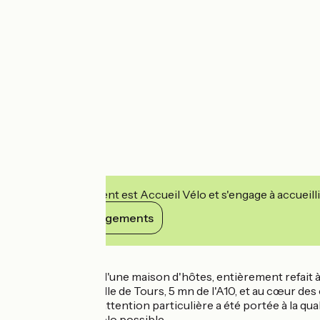
Cet établissement est Accueil Vélo et s'engage à accueilli
Voir ses engagements
Détails
Joli studio au rdc d'une maison d'hôtes, entièrement refait 
10mn du centre ville de Tours, 5 mn de l'A10, et au cœur des
confortable Une attention particulière a été portée à la qual
Garage moto et vélo possible