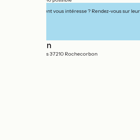
Cet établissement vous intéresse ? Rendez-vous sur leur 
Localisation
74 Rue des Clouets 37210 Rochecorbon