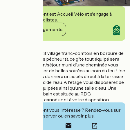
2
/
4
Cet établissement est Accueil Vélo et s'engage à
accueillir des cyclistes.
Voir ses engagements
Détails
Situé à Ormoy, petit village franc-comtois en bordure de
Saône (paradis des pêcheurs), ce gîte tout équipé sera
vous ravir. Un salon/séjour muni d'une cheminée vous
permettra de passer de belles soirées au coin du feu. Une
belle véranda vous donnera un accès direct à la terrasse,
au jardin, et au bord de l'eau. A l'étage, vous disposerez de
deux chambres équipées ainsi qu'une salle d'eau. Une
deuxième salle de bain est située au RDC.
Un vélo VTT et un canoë sont à votre disposition.
Cet établissement vous intéresse ? Rendez-vous sur
leur site pour réserver ou en savoir plus.