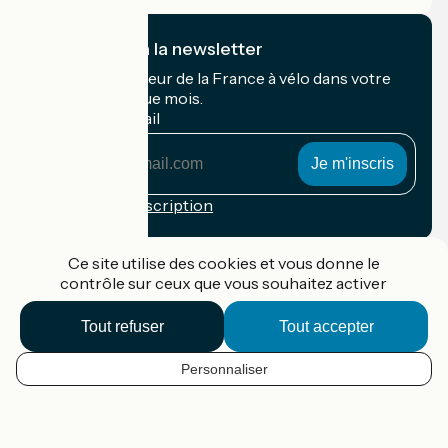
Je m'abonne à la newsletter
Recevez le meilleur de la France à vélo dans votre
boîte mail chaque mois.
Mon adresse mail
Mon
adresse
mail
Conditions d'inscription
Financé dans le cadre de Destination France
Ce site utilise des cookies et vous donne le
contrôle sur ceux que vous souhaitez activer
Tout refuser
Tout accepter
Accueil Vélo Pro
Contact
Personnaliser
Mentions légales
FR
Confidentialité
Contact
Options de carte
Réalisation :
StudioJuillet
et
France Vélo Tourisme