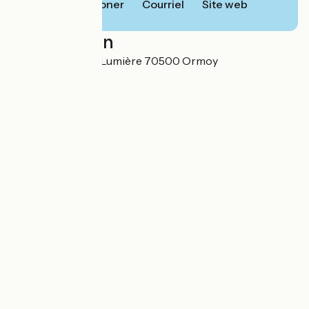
Téléphoner
Courriel
Site web
Localisation
32A Rue Antoine Lumière 70500 Ormoy