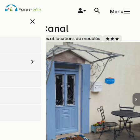
Aller
au
Menu
contenu
close
principal
Gîte du Canal
Accueil Vélo
Gîtes et locations de meublés