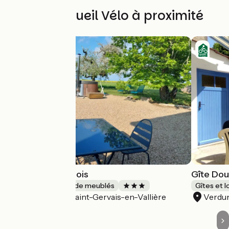
Autres Accueil Vélo à proximité
Le Petit Sondebois
Gîte Dou
Gîtes et locations de meublés
Gîtes et 
Saint-Gervais-en-Vallière
Verdu
Accueil Vélo