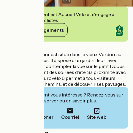
2
/
11
Cet établissement est Accueil Vélo et s'engage à
accueillir des cyclistes.
Voir ses engagements
Détails
Le gîte Doubs séjour est situé dans le vieux Verdun, au
bord du petit Doubs. Il dispose d'un jardin fleuri avec
pergola, idéal pour contempler la vue sur le petit Doubs
et profitez aisément des soirées d'été. Sa proximité avec
la Voie Bleue et l'Eurovélo 6 permet à tous visiteurs
d'emprunter ces chemins, et de découvrir ses paysages.
Cet établissement vous intéresse ? Rendez-vous sur
leur site pour réserver ou en savoir plus.
Téléphoner
Courriel
Site web