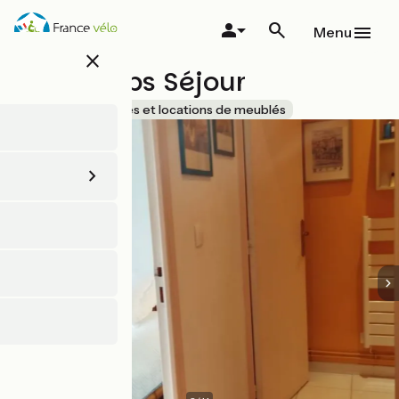
Aller
au
Menu
contenu
close
principal
Gîte Doubs Séjour
Accueil Vélo
Gîtes et locations de meublés