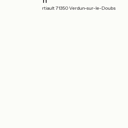
Localisation
4 Rue François Fertiault 71350 Verdun-sur-le-Doubs