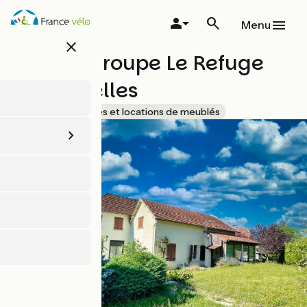
Aller
au
Menu
contenu
close
principal
Gîte de groupe Le Refuge
des Gazelles
Accueil Vélo
Gîtes et locations de meublés