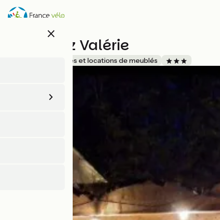
Aller
au
contenu
close
principal
Gîte Chez Valérie
Accueil Vélo
Gîtes et locations de meublés