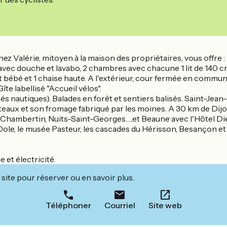
ez Valérie, mitoyen à la maison des propriétaires, vous offre 
au avec douche et lavabo, 2 chambres avec chacune 1 lit de 140 
 lit bébé et 1 chaise haute. A l'extérieur, cour fermée en commun
îte labellisé "Accueil vélos".
vités nautiques). Balades en forêt et sentiers balisés. Saint-J
îteaux et son fromage fabriqué par les moines. A 30 km de Dijo
 Chambertin, Nuits-Saint-Georges…..et Beaune avec l'Hôtel Die
ole, le musée Pasteur, les cascades du Hérisson, Besançon et sa
 et électricité.
site pour réserver ou en savoir plus.
Téléphoner
Courriel
Site web