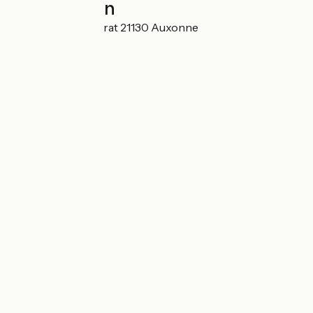
Localisation
56 rue Claude Matrat 21130 Auxonne