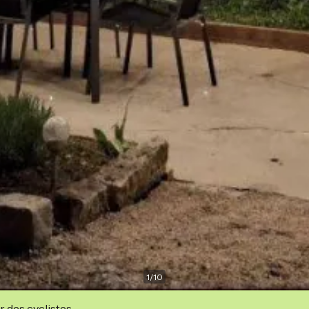
1
/
10
r des cyclistes.