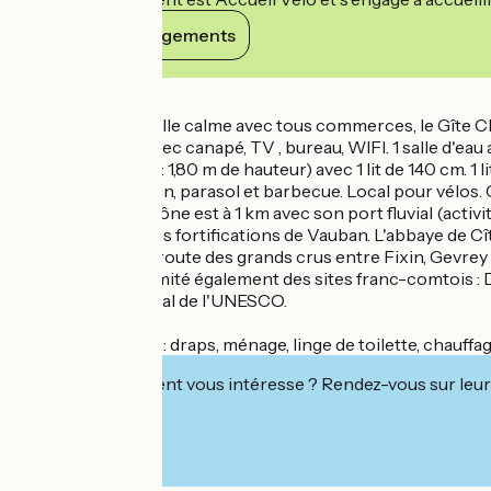
Voir ses engagements
Détails
Dans une petite ville calme avec tous commerces, le Gîte Ch
équipée, 1 salon avec canapé, TV , bureau, WIFI. 1 salle d'e
plafond assez bas : 1,80 m de hauteur) avec 1 lit de 140 cm. 1
avec salon de jardin, parasol et barbecue. Local pour vélos. G
A proximité : la Saône est à 1 km avec son port fluvial (acti
bords de Saône, les fortifications de Vauban. L'abbaye de C
Gastronomie. La route des grands crus entre Fixin, Gevrey
l'Unesco. A proximité également des sites franc-comtois : D
patrimoine mondial de l'UNESCO.
Gîte tout compris : draps, ménage, linge de toilette, chauffage
Cet établissement vous intéresse ? Rendez-vous sur leur 