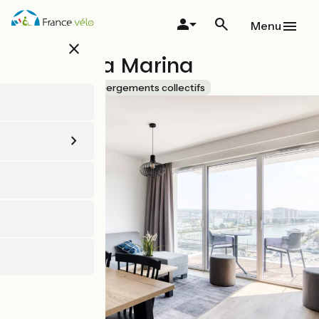
Aller
au
Menu
contenu
close
principal
Evancy La Marina
Accueil Vélo
Hébergements collectifs