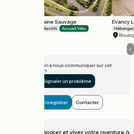
Evancy Le Domaine Sauvage
Evancy L
Hébergements collectifs
Accueil Vélo
Hébergeme
Équihen-Plage
Boulo
Une information à nous communiquer sur cet
établissement ?
Signaler un problème
Enregistrer
Contacter
Choisissez, préparez et vivez votre aventure à