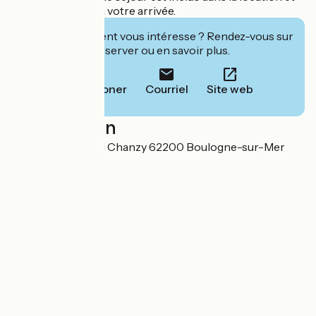
vos lits sont faits à votre arrivée.
Cet établissement vous intéresse ? Rendez-vous sur
leur site pour réserver ou en savoir plus.
Téléphoner
Courriel
Site web
Localisation
Boulevard du Quai Chanzy 62200 Boulogne-sur-Mer