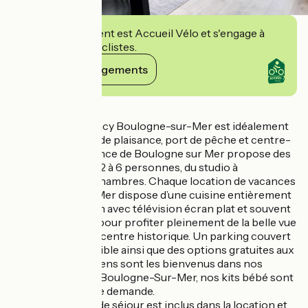
Cet établissement est Accueil Vélo et s'engage à
accueillir des cyclistes.
Voir ses engagements
Détails
La résidence Evancy Boulogne-sur-Mer est idéalement
située entre port de plaisance, port de pêche et centre-
ville. Notre résidence de Boulogne sur Mer propose des
appartements de 2 à 6 personnes, du studio à
l'appartement 3 chambres. Chaque location de vacances
à Boulogne-Sur-Mer dispose d’une cuisine entièrement
équipée, d’un salon avec télévision écran plat et souvent
d’un balcon, idéal pour profiter pleinement de la belle vue
sur la marina et le centre historique. Un parking couvert
payant est disponible ainsi que des options gratuites aux
alentours. Les chiens sont les bienvenus dans nos
appartements de Boulogne-Sur-Mer, nos kits bébé sont
gratuits sur simple demande.
Le ménage de fin de séjour est inclus dans la location et