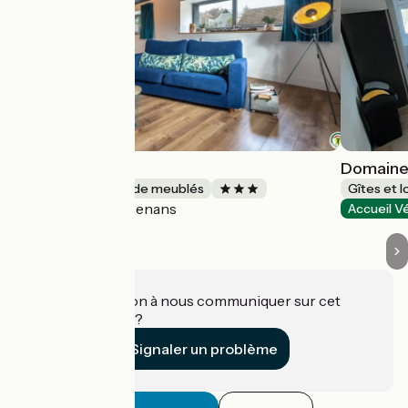
Ecrin de Nature
Domaine
Gîtes et locations de meublés
Gîtes et 
Cenans
Accueil Vélo
Accueil V
Une information à nous communiquer sur cet
établissement ?
Signaler un problème