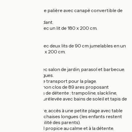
À l’étage :
– Une grande pièce palière avec canapé convertible de
bonne qualité.
– Un WC indépendant.
– Une chambre avec un lit de 180 x 200 cm.
Au 2ème étage :
– Une chambre avec deux lits de 90 cm jumelables en un
lit king size de 180 x 200 cm.
Extérieurs :
– Une terrasse avec salon de jardin, parasol et barbecue.
– Des chaises longues.
– Une charrette de transport pour la plage.
– Un grand jardin non clos de 89 ares proposant
différents espaces de détente : trampoline, slackline,
terrasse en bois surélevée avec bains de soleil et tapis de
yoga.
– En bord de rivière, accès à une petite plage avec table
de pique-nique et chaises longues (les enfants restent
sous la responsabilité des parents).
– Un cadre naturel propice au calme et à la détente.