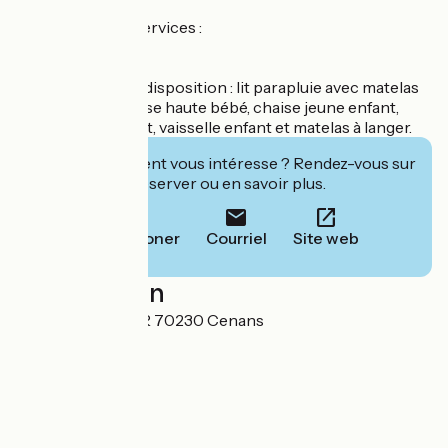
Équipements et services :
– Wifi.
– TV écran plat.
– Matériel bébé à disposition : lit parapluie avec matelas
et linge de lit, chaise haute bébé, chaise jeune enfant,
marche-pieds, pot, vaisselle enfant et matelas à langer.
Cet établissement vous intéresse ? Rendez-vous sur
leur site pour réserver ou en savoir plus.
Téléphoner
Courriel
Site web
Localisation
2 RUE DU LAVOIR 70230 Cenans