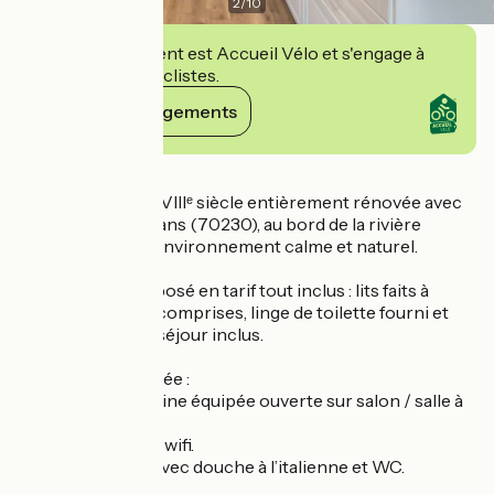
2
/
10
Cet établissement est Accueil Vélo et s'engage à
accueillir des cyclistes.
Voir ses engagements
Détails
Belle maison du XVIIIᵉ siècle entièrement rénovée avec
soin, située à Cenans (70230), au bord de la rivière
l’Ognon, dans un environnement calme et naturel.
Le séjour est proposé en tarif tout inclus : lits faits à
l’arrivée, charges comprises, linge de toilette fourni et
ménage de fin de séjour inclus.
Au rez-de-chaussée :
– Une grande cuisine équipée ouverte sur salon / salle à
manger.
– TV écran plat et wifi.
– Une salle d’eau avec douche à l’italienne et WC.