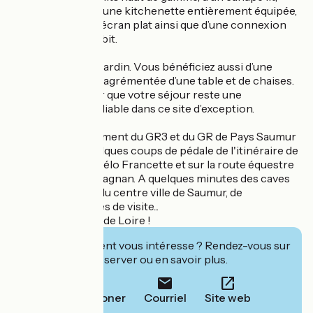
d’une salle d’eau, d’une kitchenette entièrement équipée,
d’une télévision à écran plat ainsi que d’une connexion
internet à haut débit.
Studio en rez-de-jardin. Vous bénéficiez aussi d’une
agréable terrasse agrémentée d’une table et de chaises.
Tout sera fait pour que votre séjour reste une
expérience inoubliable dans ce site d’exception.
A proximité également du GR3 et du GR de Pays Saumur
Val de Loire, à quelques coups de pédale de l'itinéraire de
La Loire à Vélo / Vélo Francette et sur la route équestre
européenne d'Artagnan. A quelques minutes des caves
de fines bulles et du centre ville de Saumur, de
restaurants et sites de visite...
Bon séjour en Val de Loire !
Cet établissement vous intéresse ? Rendez-vous sur
leur site pour réserver ou en savoir plus.
Téléphoner
Courriel
Site web