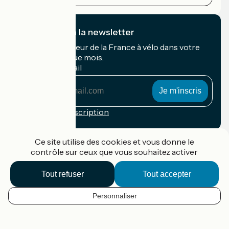
Je m'abonne à la newsletter
Recevez le meilleur de la France à vélo dans votre
boîte mail chaque mois.
Mon adresse mail
Mon
adresse
mail
Conditions d'inscription
Financé dans le cadre de Destination France
Ce site utilise des cookies et vous donne le
contrôle sur ceux que vous souhaitez activer
Tout refuser
Tout accepter
Accueil Vélo Pro
Contact
Personnaliser
Mentions légales
FR
Confidentialité
Contact
Options de carte
Réalisation :
StudioJuillet
et
France Vélo Tourisme