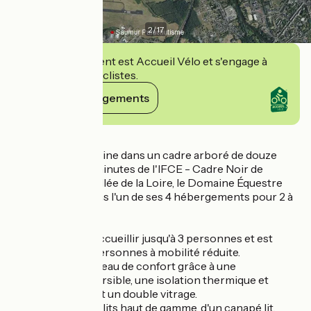
2
/
17
Cet établissement est Accueil Vélo et s'engage à
accueillir des cyclistes.
Voir ses engagements
Détails
Niché sur une colline dans un cadre arboré de douze
hectares à deux minutes de l'IFCE - Cadre Noir de
Saumur dans la vallée de la Loire, le Domaine Équestre
vous accueille dans l'un de ses 4 hébergements pour 2 à
4 personnes.
Le Studio 1 peut accueillir jusqu'à 3 personnes et est
équipé pour les personnes à mobilité réduite.
Il offre un haut niveau de confort grâce à une
climatisation réversible, une isolation thermique et
sonore avancée et un double vitrage.
Il dispose de deux lits haut de gamme, d'un canapé lit,