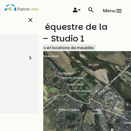
Aller
au
Menu
contenu
close
principal
Domaine équestre de la
Chênaie – Studio 1
Accueil Vélo
Gîtes et locations de meublés