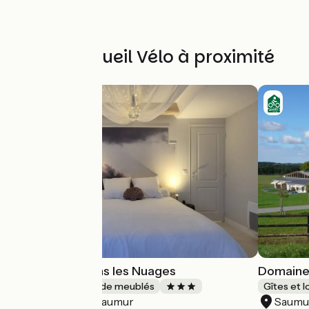
Autres Accueil Vélo à proximité
Gîte la Tête dans les Nuages
Domaine 
Gîtes et locations de meublés
Gîtes et 
Saumur
Saumu
Accueil Vélo