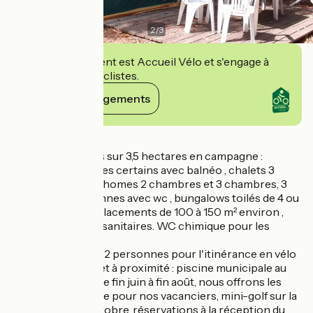
2
/
3
Cet établissement est Accueil Vélo et s'engage à
accueillir des cyclistes.
Voir ses engagements
Détails
112 emplacements sur 3,5 hectares en campagne :
Chalets 2 chambres certains avec balnéo , chalets 3
chambres, mobil-homes 2 chambres et 3 chambres, 3
tithomes 5 personnes avec wc , bungalows toilés de 4 ou
5 personnes, emplacements de 100 à 150 m² environ ,
accueil groupe , 3 sanitaires. WC chimique pour les
camping cars.
1 tente bivouac 1 à 2 personnes pour l'itinérance en vélo
Activités sur site et à proximité : piscine municipale au
pied du camping de fin juin à fin août, nous offrons les
entrées à la piscine pour nos vacanciers, mini-golf sur la
saison d'avril à octobre, réservations à la réception du