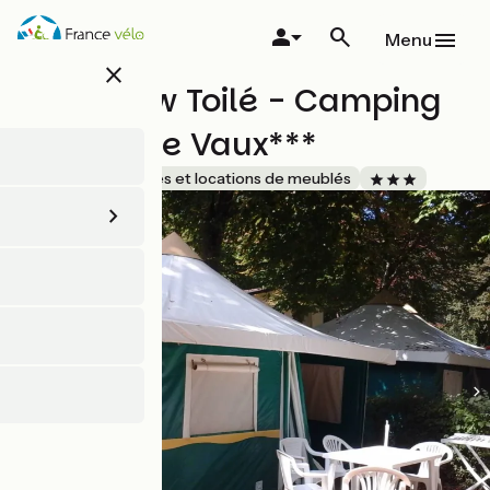
Aller
au
Menu
contenu
close
principal
Bungalow Toilé - Camping
Le Parc De Vaux***
Accueil Vélo
Gîtes et locations de meublés