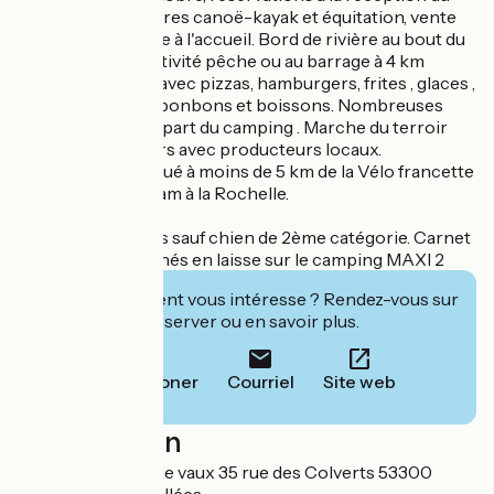
camping, partenaires canoë-kayak et équitation, vente
de cartes de pêche à l'accueil. Bord de rivière au bout du
camping pour l'activité pêche ou au barrage à 4 km
.Snack bar en été avec pizzas, hamburgers, frites , glaces ,
paninis , gaufres , bonbons et boissons. Nombreuses
randonnées au départ du camping . Marche du terroir
tous les jeudis soirs avec producteurs locaux.
Le camping est situé à moins de 5 km de la Vélo francette
qui relie Ouistreham à la Rochelle.
Animaux acceptés sauf chien de 2ème catégorie. Carnet
vaccination, attachés en laisse sur le camping MAXI 2
Cet établissement vous intéresse ? Rendez-vous sur
leur site pour réserver ou en savoir plus.
Téléphoner
Courriel
Site web
Localisation
Camping le Parc de vaux 35 rue des Colverts 53300