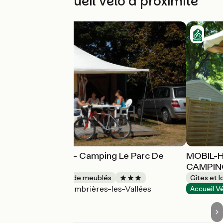
Autres Accueil Vélo à proximité
Bungalow Toilé - Camping Le Parc De
MOBIL-
Vaux***
CAMPIN
Gîtes et locations de meublés
Gîtes et 
Ambrières-les-Vallées
Accueil Vélo
Accueil V