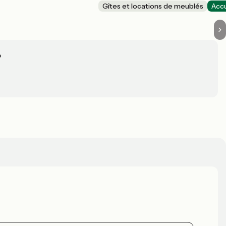
Gîtes et locations de meublés
Accu
?