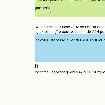
Voir ses engagements
Détails
Le gîte se situe à 200 mètres de la base ULM de Fourques-
abri vélos et parking privé. Le gîte peut accueillir de 2 à 4 
Cet établissement vous intéresse ? Rendez-vous sur leur 
Localisation
280 Route de l'aérodrome Lespessegueres 47200 Fourqu