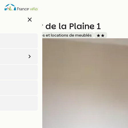
Aller
au
contenu
close
principal
Au Coeur de la Plaine 1
Accueil Vélo
Gîtes et locations de meublés