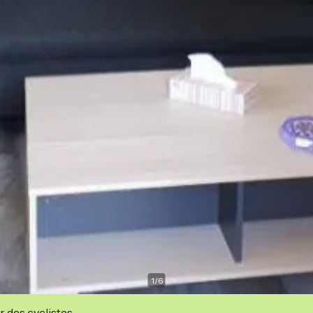
1
/
6
r des cyclistes.