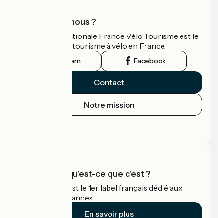
Qui sommes-nous ?
L'association nationale France Vélo Tourisme est le
guide officiel du tourisme à vélo en France.
Instagram
Facebook
Contact
Notre mission
Espace Presse
Espace Pro
Accueil Vélo qu'est-ce que c'est ?
Accueil Vélo c'est le 1er label français dédié aux
cyclistes en vacances.
En savoir plus