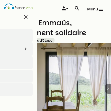
Aller
au
Menu
contenu
close
principal
La Pointe Emmaüs,
hébergement solidaire
Accueil Vélo
Gîtes d'étape