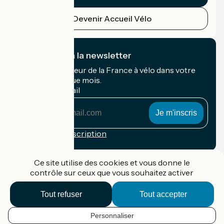
Devenir Accueil Vélo
Je m'abonne à la newsletter
Recevez le meilleur de la France à vélo dans votre
boîte mail chaque mois.
Mon adresse mail
Mon
adresse
mail
Conditions d'inscription
Financé dans le cadre de Destination France
Ce site utilise des cookies et vous donne le
contrôle sur ceux que vous souhaitez activer
Tout refuser
Tout accepter
Accueil Vélo Pro
Contact
Personnaliser
Mentions légales
FR