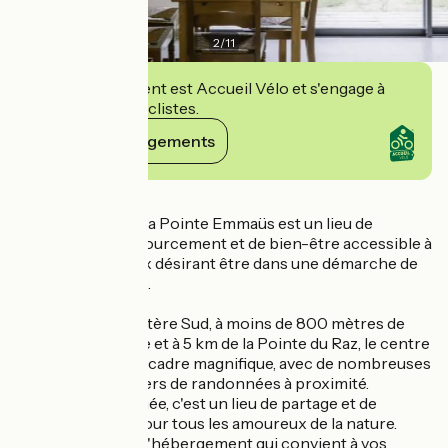
2
/
11
Cet établissement est Accueil Vélo et s'engage à
accueillir des cyclistes.
Voir ses engagements
Détails
La communauté La Pointe Emmaüs est un lieu de
vacances, de ressourcement et de bien-être accessible à
tous celles et ceux désirant être dans une démarche de
tourisme solidaire.
Situé dans le Finistère Sud, à moins de 800 mètres de
l'Océan Atlantique et à 5 km de la Pointe du Raz, le centre
se trouve dans un cadre magnifique, avec de nombreuses
plages et de sentiers de randonnées à proximité.
Ouvert toute l'année, c'est un lieu de partage et de
rencontre idéal pour tous les amoureux de la nature.
Vous y trouverez l'hébergement qui convient à vos