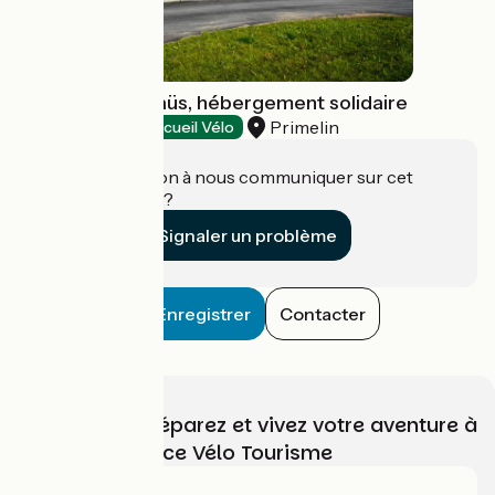
La Pointe Emmaüs, hébergement solidaire
Primelin
Gîtes d'étape
Accueil Vélo
Une information à nous communiquer sur cet
établissement ?
Signaler un problème
Enregistrer
Contacter
Choisissez, préparez et vivez votre aventure à
vélo avec France Vélo Tourisme