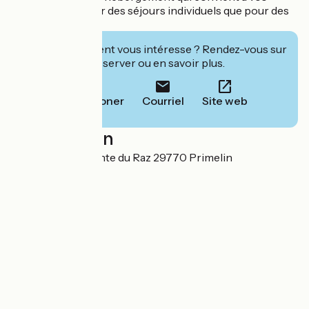
attentes, tant pour des séjours individuels que pour des
groupes.
Cet établissement vous intéresse ? Rendez-vous sur
leur site pour réserver ou en savoir plus.
Téléphoner
Courriel
Site web
Localisation
21 Route de la Pointe du Raz 29770 Primelin