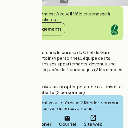
2
/
5
Cet établissement est Accueil Vélo et s'engage à
accueillir des cyclistes.
Voir ses engagements
Détails
Profitez d’un séjour dans le bureau du Chef de Gare
transformé en dortoir (4 personnes), équipé de lits
superposés. Ou dans ses appartements, devenus une
chambre familiale équipée de 4 couchages (2 lits simples
et 1 lit gigogne).
Sur place, vous pouvez aussi opter pour une nuit insolite :
en chambre-couchette (2 personnes).
Cet établissement vous intéresse ? Rendez-vous sur
leur site pour réserver ou en savoir plus.
Téléphoner
Courriel
Site web