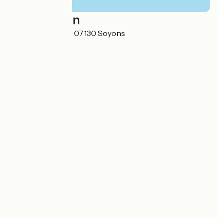
Localisation
70 allée de la Gare 07130 Soyons