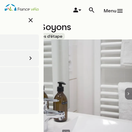
Aller
au
Menu
contenu
close
principal
La Gare Soyons
Accueil Vélo
Gîtes d'étape