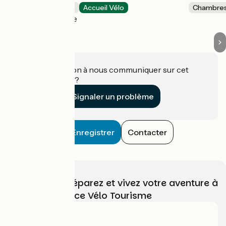
Chambres d'Hôtes
Accueil Vélo
Chambres
Sallèles-d'Aude
Une information à nous communiquer sur cet
établissement ?
Signaler un problème
Enregistrer
Contacter
Choisissez, préparez et vivez votre aventure à
vélo avec France Vélo Tourisme