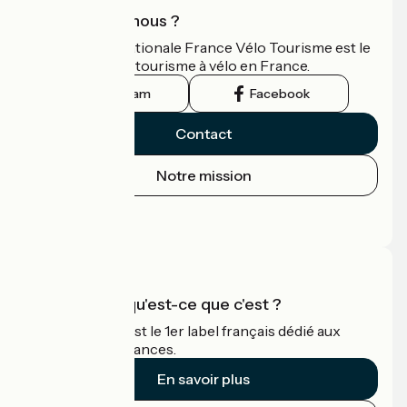
Qui sommes-nous ?
L'association nationale France Vélo Tourisme est le
guide officiel du tourisme à vélo en France.
Instagram
Facebook
Contact
Notre mission
Espace Presse
Espace Pro
Accueil Vélo qu'est-ce que c'est ?
Accueil Vélo c'est le 1er label français dédié aux
cyclistes en vacances.
En savoir plus