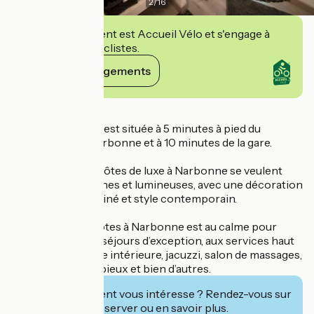
2
/
16
Cet établissement est Accueil Vélo et s'engage à
accueillir des cyclistes.
Voir ses engagements
Détails
La Villa Ambrosia est située à 5 minutes à pied du
centre-ville de Narbonne et à 10 minutes de la gare.
Ces chambres d’hôtes de luxe à Narbonne se veulent
intimistes, modernes et lumineuses, avec une décoration
alliant mobilier chiné et style contemporain.
Cette maison d’hôtes à Narbonne est au calme pour
vous garantir des séjours d’exception, aux services haut
de gamme : piscine intérieure, jacuzzi, salon de massages,
petit déjeuner copieux et bien d’autres.
Cet établissement vous intéresse ? Rendez-vous sur
leur site pour réserver ou en savoir plus.