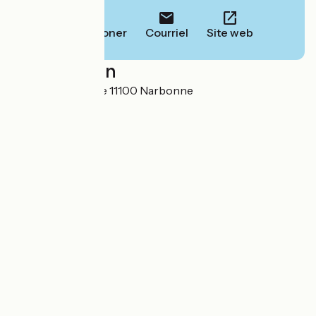
Téléphoner
Courriel
Site web
Localisation
12 quai de Lorraine 11100 Narbonne