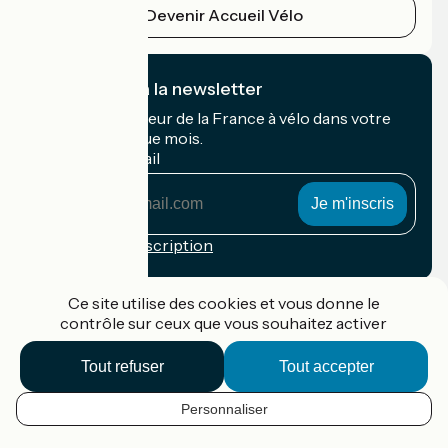
Devenir Accueil Vélo
Je m'abonne à la newsletter
Recevez le meilleur de la France à vélo dans votre
boîte mail chaque mois.
Mon adresse mail
Mon
adresse
mail
Conditions d'inscription
Financé dans le cadre de Destination France
Ce site utilise des cookies et vous donne le
contrôle sur ceux que vous souhaitez activer
Tout refuser
Tout accepter
Accueil Vélo Pro
Contact
Personnaliser
Mentions légales
FR
Confidentialité