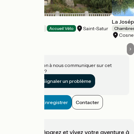
L'Abri du Viaduc
La Josép
Saint-Satur
Chambres d'Hôtes
Accueil Vélo
Chambres
Cosne
Une information à nous communiquer sur cet
établissement ?
Signaler un problème
Enregistrer
Contacter
Choisissez, préparez et vivez votre aventure à