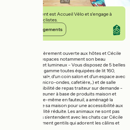
2
/
10
Cet établissement est Accueil Vélo et s'engage à
accueillir des cyclistes.
Voir ses engagements
Détails
La maison est entièrement ouverte aux hôtes et Cécile
vous partage ses espaces notamment son beau
séjour/salon clair et lumineux - Vous disposez de 5 belles
chambres haut de gamme toutes équipées de lit 160,
d'une TV avec Canal+, d'un coin salon et d'un espace avec
table (mini-frigo, micro-ondes, cafetière,...) et de salle
d'eau et wc - Possibilité de repas traiteur sur demande -
Copieux petit-déjeuner à base de produits maison et
locaux - Cécile, elle-même en fauteuil, a aménagé la
presque totalité de sa maison pour une accessibilité aux
personnes à mobilité réduite. Les animaux ne sont pas
acceptés sauf si ils s’entendent avec les chats car Cécile
a 3 chats extrêmement gentils qui adorent les câlins et
les enfants.