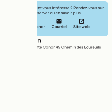
Cet établissement vous intéresse ? Rendez-vous sur
leur site pour réserver ou en savoir plus.
Téléphoner
Courriel
Site web
Localisation
Les Perrières Monte Conor 49 Chemin des Ecureuils
18300 Bannay