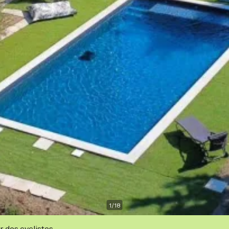
1
/
18
r des cyclistes.