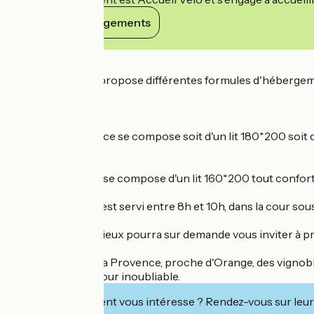
Voir ses engagements
Détails
Le Mas du Recati propose différentes formules d'hébergem
séjour.
Chambre Chance.
La chambre Chance se compose soit d'un lit 180*200 soit de
Chambre Rêve.
La chambre Rêve se compose d'un lit 160*200 tout confort,
Le petit déjeuner est servi entre 8h et 10h, dans la cour sou
La maitresse des lieux pourra sur demande vous inviter à pr
Situé au cœur de la Provence, proche d'Orange, des vignoble
prise lors d'un séjour inoubliable.
Cet établissement vous intéresse ? Rendez-vous sur leur 