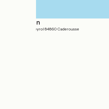
Localisation
217 route de Rameyrol 84860 Caderousse