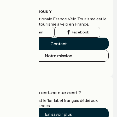
Qui sommes-nous ?
L'association nationale France Vélo Tourisme est le
guide officiel du tourisme à vélo en France.
Instagram
Facebook
Contact
Notre mission
Espace Presse
Espace Pro
Accueil Vélo qu'est-ce que c'est ?
Accueil Vélo c'est le 1er label français dédié aux
cyclistes en vacances.
En savoir plus