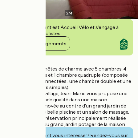
2
/
4
Cet établissement est Accueil Vélo et s'engage à
accueillir des cyclistes.
Voir ses engagements
Détails
Maison et table d'hôtes de charme avec 5 chambres. 4
chambres doubles et 1 chambre quadruple (composée
de 2 chambres connectées : une chambre double et une
chambre avec 2 lits simples).
En plein cœur du village, Jean-Marie vous propose une
prestation de grande qualité dans une maison
complètement rénovée au centre d'un grand jardin de
2500 m2 avec une belle piscine et un salon de massage.
Table d'hôtes sur réservation principalement réalisée
avec les légumes du grand jardin potager de la maison.
Cet établissement vous intéresse ? Rendez-vous sur