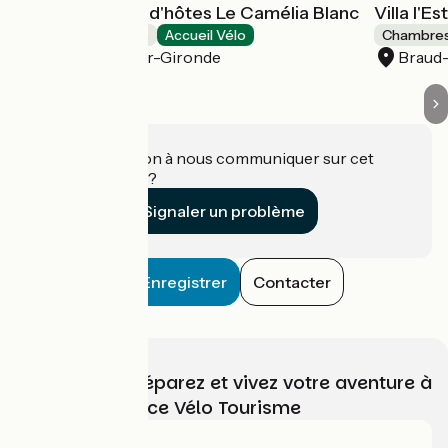
Maison et table d'hôtes Le Camélia Blanc
Villa l'E
Chambres d'Hôtes
Accueil Vélo
Chambres
Saint-Ciers-sur-Gironde
Braud-
Une information à nous communiquer sur cet
établissement ?
Signaler un problème
Enregistrer
Contacter
Choisissez, préparez et vivez votre aventure à
vélo avec France Vélo Tourisme