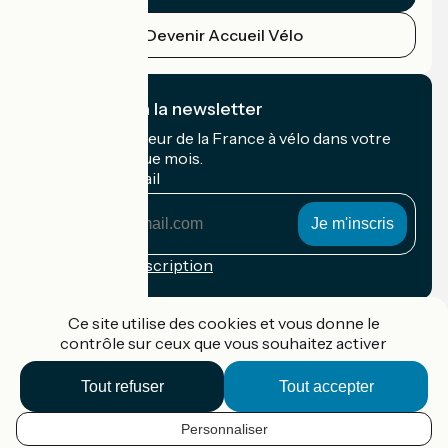
Devenir Accueil Vélo
Je m'abonne à la newsletter
Recevez le meilleur de la France à vélo dans votre
boîte mail chaque mois.
Mon adresse mail
Mon
adresse
mail
Conditions d'inscription
Financé dans le cadre de Destination France
Ce site utilise des cookies et vous donne le
contrôle sur ceux que vous souhaitez activer
Tout refuser
Tout accepter
Accueil Vélo Pro
Contact
Personnaliser
Mentions légales
FR