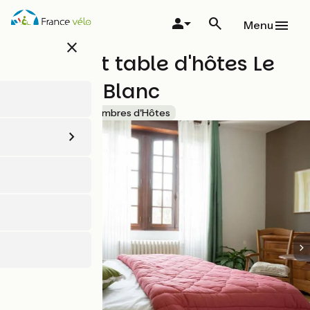
Aller
au
Menu
contenu
close
principal
Maison et table d'hôtes Le
Camélia Blanc
Accueil Vélo
Chambres d'Hôtes