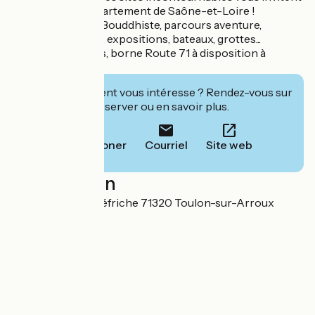
à découvrir le département de Saône-et-Loire !
Bibracte, Temple Bouddhiste, parcours aventure,
châteaux, musées, expositions, bateaux, grottes...
Aventures Mômes, borne Route 71 à disposition à
l'accueil du parc !
Cet établissement vous intéresse ? Rendez-vous sur
leur site pour réserver ou en savoir plus.
Téléphoner
Courriel
Site web
Localisation
529 Route de la Défriche 71320 Toulon-sur-Arroux