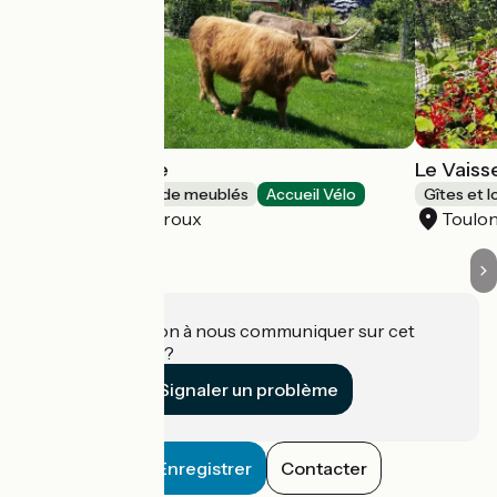
Vache Ecolodge
Le Vaiss
Gîtes et locations de meublés
Accueil Vélo
Gîtes et 
Toulon-sur-Arroux
Toulo
Une information à nous communiquer sur cet
établissement ?
Signaler un problème
Enregistrer
Contacter