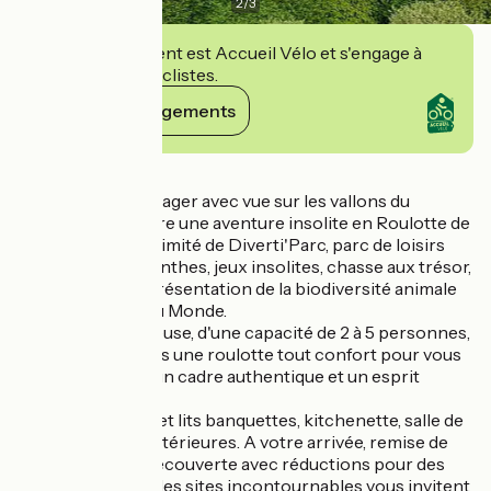
2
/
3
Cet établissement est Accueil Vélo et s'engage à
accueillir des cyclistes.
Voir ses engagements
Détails
Dans un clos paysager avec vue sur les vallons du
Morvan, venez vivre une aventure insolite en Roulotte de
Campagne, à proximité de Diverti'Parc, parc de loisirs
nature avec labyrinthes, jeux insolites, chasse aux trésor,
escape game et présentation de la biodiversité animale
avec les vaches du Monde.
Intime et chaleureuse, d'une capacité de 2 à 5 personnes,
installez-vous dans une roulotte tout confort pour vous
ressourcer dans un cadre authentique et un esprit
bohème.
Lit alcôve double et lits banquettes, kitchenette, salle de
bain et toilettes intérieures. A votre arrivée, remise de
votre chéquier-découverte avec réductions pour des
visites en famille : les sites incontournables vous invitent