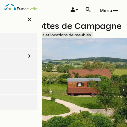
Aller
au
Menu
contenu
close
principal
Les Roulottes de Campagne
Accueil Vélo
Gîtes et locations de meublés