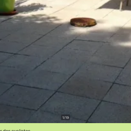
1
/
19
r des cyclistes.