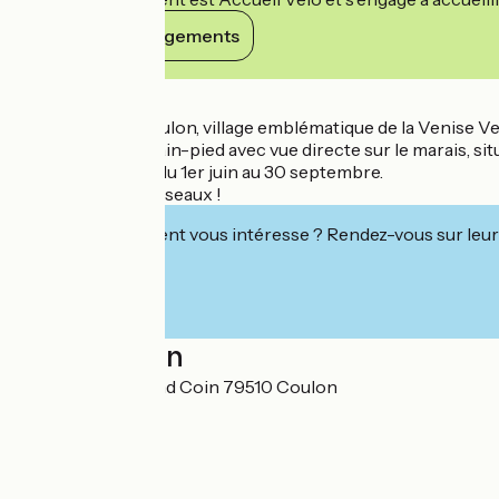
Voir ses engagements
Détails
Une adresse à Coulon, village emblématique de la Venise Ver
3 chambres de plain-pied avec vue directe sur le marais, situ
Piscine chauffée du 1er juin au 30 septembre.
Bienvenue aux Roseaux !
Cet établissement vous intéresse ? Rendez-vous sur leur 
Localisation
285 route du Grand Coin 79510 Coulon