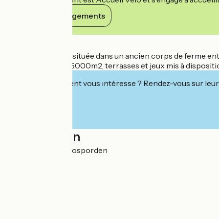
Voir ses engagements
Détails
Chambre d'hôtes située dans un ancien corps de ferme en
paisible, jardin de 5000m2, terrasses et jeux mis à dispositi
Cet établissement vous intéresse ? Rendez-vous sur leur 
Localisation
Kerantou 29140 Rosporden