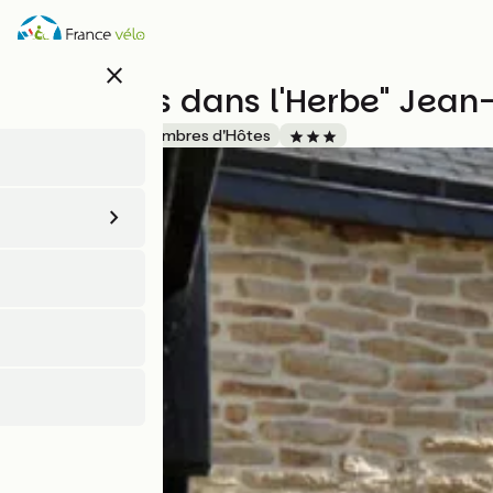
Aller
au
contenu
close
principal
"Les Pieds dans l'Herbe" Jea
Accueil Vélo
Chambres d'Hôtes