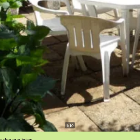
1
/
10
r des cyclistes.