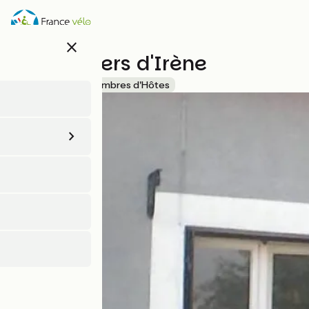
Aller
au
contenu
close
principal
Les Greniers d'Irène
Accueil Vélo
Chambres d'Hôtes