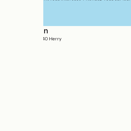
Localisation
14 Rue Villatte 18140 Herry