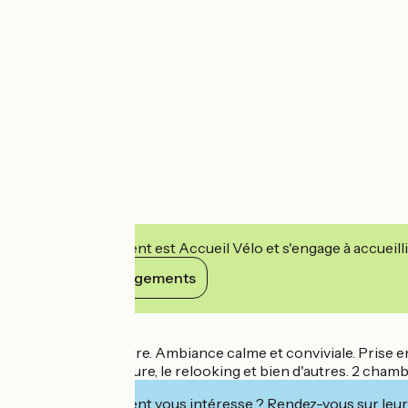
Cet établissement est Accueil Vélo et s'engage à accueilli
Voir ses engagements
Détails
Proche de Sancerre. Ambiance calme et conviviale. Prise en c
l'ancienne, la couture, le relooking et bien d'autres. 2 ch
Cet établissement vous intéresse ? Rendez-vous sur leur 