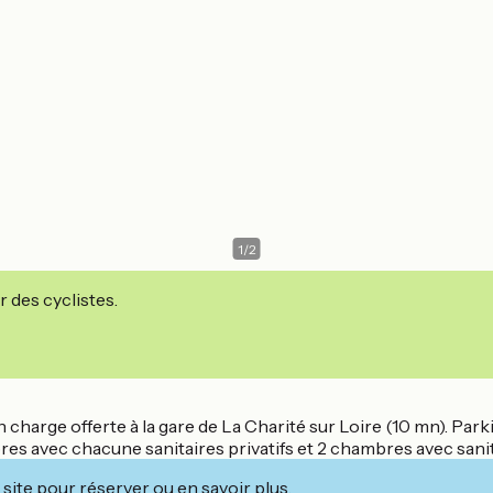
1
/
2
r des cyclistes.
harge offerte à la gare de La Charité sur Loire (10 mn). Parkin
ambres avec chacune sanitaires privatifs et 2 chambres avec sa
site pour réserver ou en savoir plus.