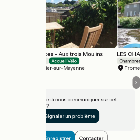
Chambres d'hôtes - Aux trois Moulins
LES CH
Chambres d'Hôtes
Accueil Vélo
Chambres
Château-Gontier-sur-Mayenne
Frome
Une information à nous communiquer sur cet
établissement ?
Signaler un problème
Enregistrer
Contacter