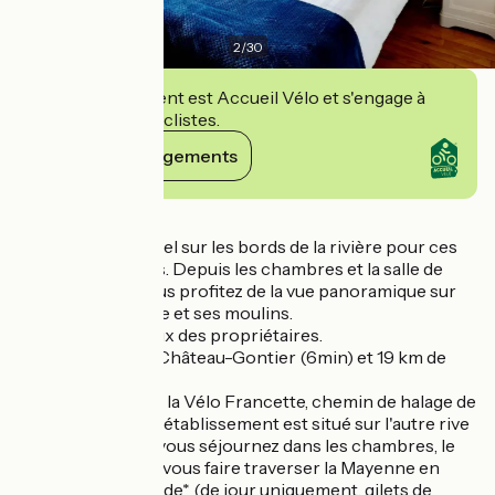
2
/
30
Cet établissement est Accueil Vélo et s'engage à
accueillir des cyclistes.
Voir ses engagements
Détails
Cadre exceptionnel sur les bords de la rivière pour ces
chambres d'hôtes. Depuis les chambres et la salle de
petit déjeuner, vous profitez de la vue panoramique sur
l'écluse de Neuville et ses moulins.
Accueil chaleureux des propriétaires.
Situées à 6km de Château-Gontier (6min) et 19 km de
Laval (15min).
Halte possible sur la Vélo Francette, chemin de halage de
la Mayenne. Mais l'établissement est situé sur l'autre rive
de la Mayenne. Si vous séjournez dans les chambres, le
propriétaire peut vous faire traverser la Mayenne en
barque sur demande* (de jour uniquement, gilets de