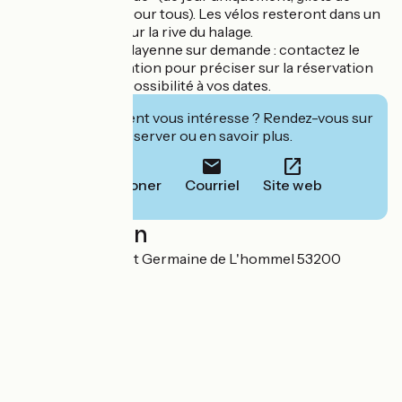
sauvetage prévu pour tous). Les vélos resteront dans un
espace sécurisé sur la rive du halage.
* traversée de la Mayenne sur demande : contactez le
service de réservation pour préciser sur la réservation
et s'assurer de la possibilité à vos dates.
Cet établissement vous intéresse ? Rendez-vous sur
leur site pour réserver ou en savoir plus.
Téléphoner
Courriel
Site web
Localisation
Le Parc, Neuville St Germaine de L'hommel 53200
Fromentières