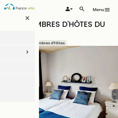
Aller
au
Menu
contenu
close
principal
LES CHAMBRES D'HÔTES DU
PARC
Accueil Vélo
Chambres d'Hôtes