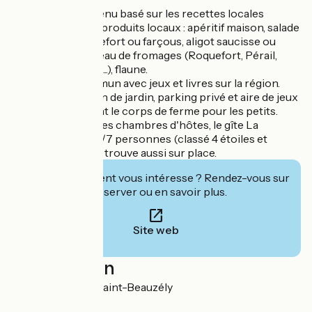
Un exemple de menu basé sur les recettes locales
préparé avec des produits locaux : apéritif maison, salade
et tourte au Roquefort ou farçous, aligot saucisse ou
choux farcis, plateau de fromages (Roquefort, Pérail,
Tome de Laguiole ...), flaune.
Salon de TV commun avec jeux et livres sur la région.
A l'extérieur : salon de jardin, parking privé et aire de jeux
communale devant le corps de ferme pour les petits.
En complément des chambres d'hôtes, le gîte La
Caussenarde de 5/7 personnes (classé 4 étoiles et
labellisé 4 épis) se trouve aussi sur place.
Cet établissement vous intéresse ? Rendez-vous sur
leur site pour réserver ou en savoir plus.
Site web
Localisation
Azinières 12620 Saint-Beauzély