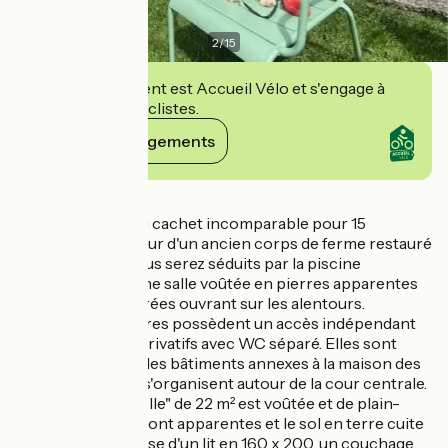
2
/
15
Cet établissement est Accueil Vélo et s'engage à
accueillir des cyclistes.
Voir ses engagements
Détails
Cinq chambres au cachet incomparable pour 15
personnes au coeur d'un ancien corps de ferme restauré
à la campagne. Vous serez séduits par la piscine
aménagée dans une salle voûtée en pierres apparentes
dotée de baies vitrées ouvrant sur les alentours.
Toutes les chambres possèdent un accès indépendant
et des sanitaires privatifs avec WC séparé. Elles sont
aménagées dans des bâtiments annexes à la maison des
propriétaires qui s'organisent autour de la cour centrale.
La chambre "Caselle" de 22 m² est voûtée et de plain-
pied. Les pierres sont apparentes et le sol en terre cuite
de pays. Elle dispose d'un lit en 160 x 200, un couchage