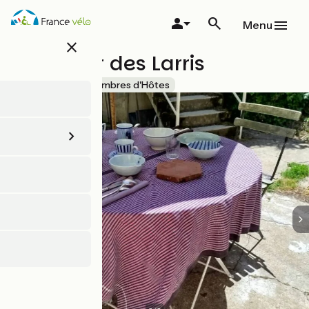
Aller
au
Menu
contenu
close
principal
Le Verger des Larris
Accueil Vélo
Chambres d'Hôtes