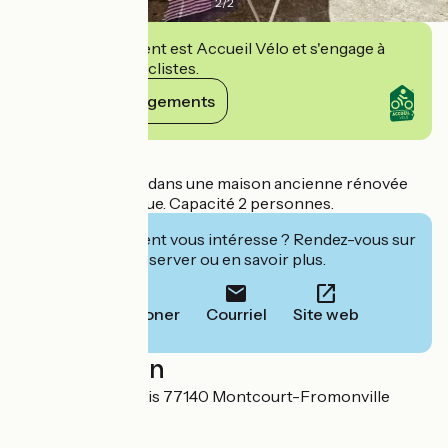
2
/
2
Cet établissement est Accueil Vélo et s'engage à
accueillir des cyclistes.
Voir ses engagements
Détails
Chambre d'hôtes dans une maison ancienne rénovée
d'ambiance rustique. Capacité 2 personnes.
Cet établissement vous intéresse ? Rendez-vous sur
leur site pour réserver ou en savoir plus.
Téléphoner
Courriel
Site web
Localisation
2 chemin des Larris 77140 Montcourt-Fromonville