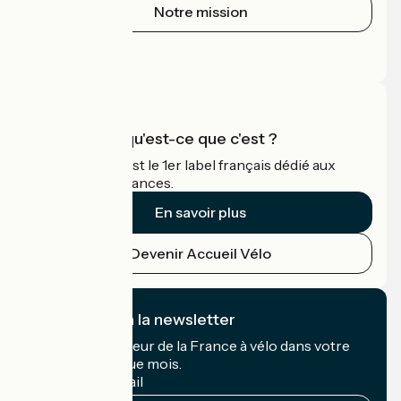
Notre mission
Espace Presse
Espace Pro
Accueil Vélo qu'est-ce que c'est ?
Accueil Vélo c'est le 1er label français dédié aux
cyclistes en vacances.
En savoir plus
Devenir Accueil Vélo
Je m'abonne à la newsletter
Recevez le meilleur de la France à vélo dans votre
boîte mail chaque mois.
Mon adresse mail