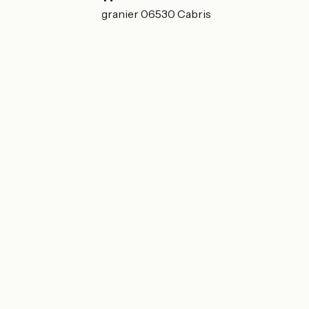
580 chemin du Migranier 06530 Cabris