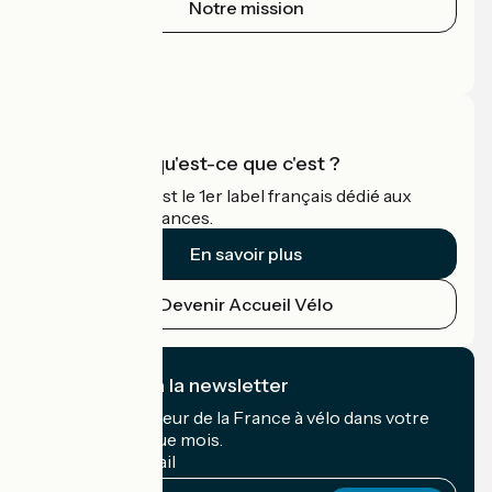
Notre mission
Espace Presse
Espace Pro
Accueil Vélo qu'est-ce que c'est ?
Accueil Vélo c'est le 1er label français dédié aux
cyclistes en vacances.
En savoir plus
Devenir Accueil Vélo
Je m'abonne à la newsletter
Recevez le meilleur de la France à vélo dans votre
boîte mail chaque mois.
Mon adresse mail