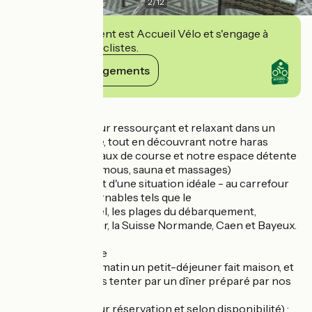
2
/
12
Cet établissement est Accueil Vélo et s'engage à
accueillir des cyclistes.
Voir ses engagements
Détails
Profitez d'un séjour ressourçant et relaxant dans un
cadre authentique, tout en découvrant notre haras
d'élevage de chevaux de course et notre espace détente
(piscine, bain à remous, sauna et massages)
Notre maison jouit d'une situation idéale - au carrefour
de sites incontournables tels que le
Mont Saint-Michel, les plages du débarquement,
Deauville/Honfleur, la Suisse Normande, Caen et Bayeux.
Convivialité à table
Savourez chaque matin un petit-déjeuner fait maison, et
le soir, laissez-vous tenter par un dîner préparé par nos
soins.
* Table d'hôtes (sur réservation et selon disponibilité) :