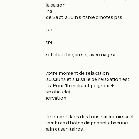
De 18 à 25€ selon la saison
* Carte des boissons
* Paniers chauds (de Sept. à Juin si table d'hôtes pas
possible)
* Panier pique-nique
Détente et bien-être
Inclus dans le tarif :
- piscine couverte et chauffée, au sel, avec nage à
contre-courant.
- bain à remous
- Pour prolonger votre moment de relaxation :
* un accès privatif au sauna et à la salle de relaxation est
proposé (20 €/pers. Pour 1h incluant peignoir +
serviettes + boisson chaude)
* Massages sur réservation
Nos chambres :
Décorées avec raffinement dans des tons harmonieux et
chaleureux, nos chambres d’hôtes disposent chacune
de leurs salles de bain et sanitaires.