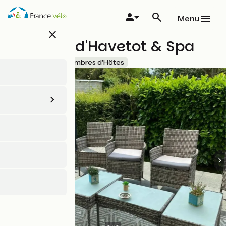
Aller
au
Menu
contenu
close
principal
Le Haras d'Havetot & Spa
Accueil Vélo
Chambres d'Hôtes