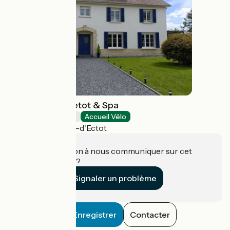
Le Haras d'Havetot & Spa
Chambres d'Hôtes
Accueil Vélo
Saint-Germain-d'Ectot
Une information à nous communiquer sur cet
établissement ?
Signaler un problème
Enregistrer
Contacter