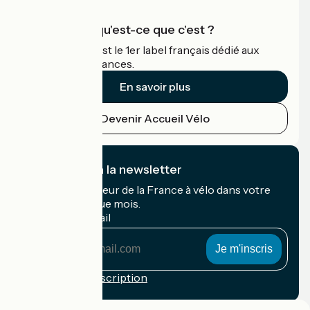
Accueil Vélo qu'est-ce que c'est ?
Accueil Vélo c'est le 1er label français dédié aux
cyclistes en vacances.
En savoir plus
Devenir Accueil Vélo
Je m'abonne à la newsletter
Recevez le meilleur de la France à vélo dans votre
boîte mail chaque mois.
Mon adresse mail
Mon
adresse
mail
Conditions d'inscription
Financé dans le cadre de Destination France