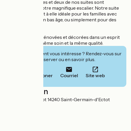
Nos deux chambres et deux de nos suites sont
accessibles par notre magnifique escalier. Notre suite
JARANA, est quant à elle idéale pour les familles avec
bébé ou enfants en bas âge, ou simplement pour des
amis.
Elles sont toutes rénovées et décorées dans un esprit
différent avec le même soin et la même qualité.
Cet établissement vous intéresse ? Rendez-vous sur
leur site pour réserver ou en savoir plus.
Téléphoner
Courriel
Site web
Localisation
751 route d'Havetot 14240 Saint-Germain-d'Ectot