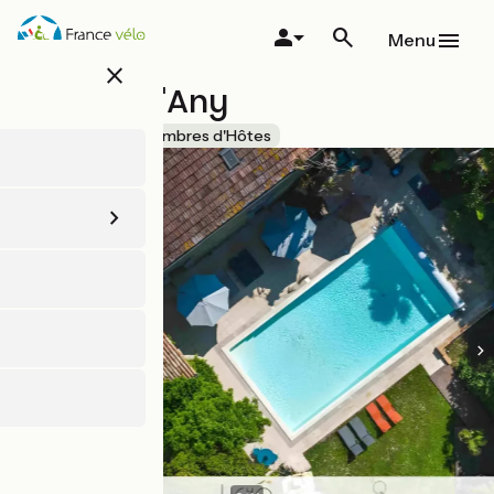
Aller
au
Menu
contenu
close
principal
Le Clos d'Any
Accueil Vélo
Chambres d'Hôtes