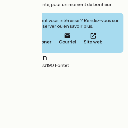
végétation luxuriante, pour un moment de bonheur
partagé.
Cet établissement vous intéresse ? Rendez-vous sur
leur site pour réserver ou en savoir plus.
Téléphoner
Courriel
Site web
Localisation
93 rue de Lardon 33190 Fontet