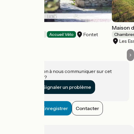
Le Clos d'Any
Maison d
Fontet
Chambres d'Hôtes
Accueil Vélo
Chambres
Les Es
Une information à nous communiquer sur cet
établissement ?
Signaler un problème
Enregistrer
Contacter