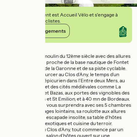
2
/
11
Cet établissement est Accueil Vélo et s'engage à
accueillir des cyclistes.
Voir ses engagements
Détails
Le Clos d’Any, un moulin du 12ème siècle avec des allures
de mas provençal, proche de la base nautique de Fontet
et du canal latéral de la Garonne et de sa piste cyclable.
Venez-vous ressourcer au Clos d’Any, le temps d’un
séjour culturel et épicurien dans l’Entre deux Mers, au
pays des bastides et des cités médiévales comme La
Réole, St Macaire et Bazas, aux portes des vignobles des
Graves, Sauternes et St Emilion, et à 40 mn de Bordeaux.
La maison d’hôtes vous surprendra avec ses 5 chambres
évoquant des voyages lointains, sa roulotte aux allures
tziganes pour une escapade insolite, sa table d’hôtes
alternant saveurs exotiques et cuisine du terroir.
Côté ambiance, au Clos d’Any, tout commence par un
apéritif musical au salon d’hôtes ouvert sur une