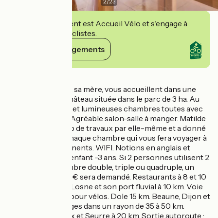
2
/
23
Cet établissement est Accueil Vélo et s'engage à
accueillir des cyclistes.
Voir ses engagements
Détails
Matilde et Colette, sa mère, vous accueillent dans une
dépendance du château située dans le parc de 3 ha. Au
1er étage, 4 vastes et lumineuses chambres toutes avec
salle d'eau et WC. Agréable salon-salle à manger. Matilde
a réalisé beaucoup de travaux par elle-même et a donné
une ambiance à chaque chambre qui vous fera voyager à
travers les 4 continents. WIFI. Notions en anglais et
allemand. Gratuit enfant -3 ans. Si 2 personnes utilisent 2
lits dans une chambre double, triple ou quadruple, un
supplément de 10 € sera demandé. Restaurants à 8 et 10
km. Saint-Jean de Losne et son port fluvial à 10 km. Voie
bleue à 3 km, abri pour vélos. Dole 15 km. Beaune, Dijon et
Nuits-Saint-Georges dans un rayon de 35 à 50 km.
Abbaye de Cîteaux et Seurre à 20 km. Sortie autoroute :