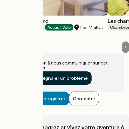
La Maison du Parc
Les cham
Les Maillys
Chambres d'Hôtes
Accueil Vélo
Chambres
Une information à nous communiquer sur cet
établissement ?
Signaler un problème
Enregistrer
Contacter
Choisissez, préparez et vivez votre aventure à