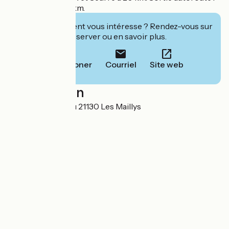
A39 Soirans à 10 km.
Cet établissement vous intéresse ? Rendez-vous sur
leur site pour réserver ou en savoir plus.
Téléphoner
Courriel
Site web
Localisation
11, allée du château 21130 Les Maillys