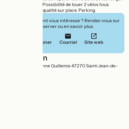
en toute sécurité. Possibilité de louer 2 vélos tous
chemins neufs de qualité sur place. Parking.
Cet établissement vous intéresse ? Rendez-vous sur
leur site pour réserver ou en savoir plus.
Téléphoner
Courriel
Site web
Localisation
215 route de Garonne Guillemis 47270 Saint-Jean-de-
Thurac