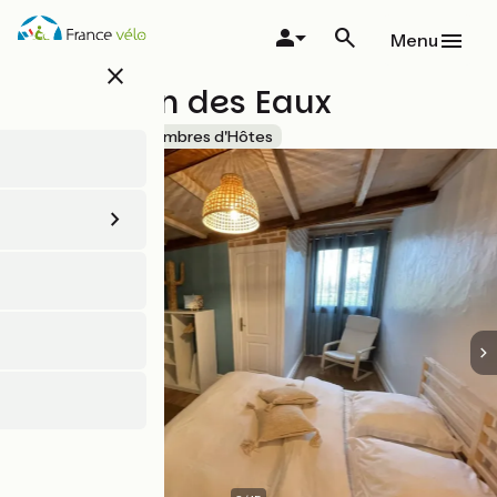
Aller
au
Menu
contenu
close
principal
La Maison des Eaux
Accueil Vélo
Chambres d'Hôtes