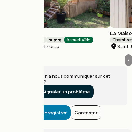
Roule ma piaule
La Maiso
Chambres d'Hôtes
Accueil Vélo
Chambres
Saint-Jean-de-Thurac
Saint-
Une information à nous communiquer sur cet
établissement ?
Signaler un problème
Enregistrer
Contacter