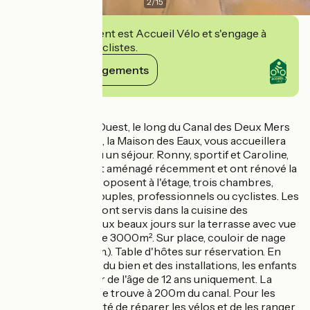
2
/
15
Cet établissement est Accueil Vélo et s'engage à
accueillir des cyclistes.
Voir ses engagements
Détails
Au cœur du Sud-Ouest, le long du Canal des Deux Mers
et de la Voie Verte, la Maison des Eaux, vous accueillera
pour une étape ou un séjour. Ronny, sportif et Caroline,
artiste peintre ont aménagé récemment et ont rénové la
maison. Ils vous proposent à l'étage, trois chambres,
idéales pour les couples, professionnels ou cyclistes. Les
petits déjeuners sont servis dans la cuisine des
propriétaires ou aux beaux jours sur la terrasse avec vue
sur le jardin clos de 3000m². Sur place, couloir de nage
chauffé (25x3,60 m.). Table d'hôtes sur réservation. En
vue de la situation du bien et des installations, les enfants
sont admis à partir de l'âge de 12 ans uniquement. La
Maison des Eaux se trouve à 200m du canal. Pour les
cyclistes, possibilité de réparer les vélos et de les ranger