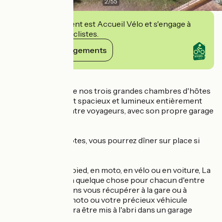
2
/
55
Cet établissement est Accueil Vélo et s'engage à
accueillir des cyclistes.
Voir ses engagements
Détails
Découvrez l'une de nos trois grandes chambres d'hôtes
ou notre grand loft spacieux et lumineux entièrement
climatisé pour quatre voyageurs, avec son propre garage
fermé.
En chambres d'hôtes, vous pourrez dîner sur place si
vous le souhaitez !
Que vous soyez à pied, en moto, en vélo ou en voiture, La
Maison Bachelet a quelque chose pour chacun d'entre
vous : nous pouvons vous récupérer à la gare ou à
l'aéroport, votre moto ou votre précieux véhicule
décapotable pourra être mis à l'abri dans un garage
sécurisé.