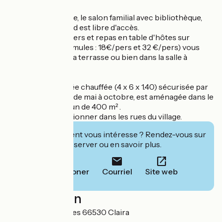
Au rez de chaussée, le salon familial avec bibliothèque,
cheminée et billard est libre d'accès.
Vos petits-déjeuners et repas en table d'hôtes sur
réservation (2 formules : 18€/pers et 32 €/pers) vous
seront servis sur la terrasse ou bien dans la salle à
manger.
La piscine partagée chauffée (4 x 6 x 1.40) sécurisée par
bâche, accessible de mai à octobre, est aménagée dans le
jardin clos commun de 400 m² .
Vous pourrez stationner dans les rues du village.
Cet établissement vous intéresse ? Rendez-vous sur
leur site pour réserver ou en savoir plus.
Téléphoner
Courriel
Site web
Localisation
10 rue des pyrénées 66530 Claira