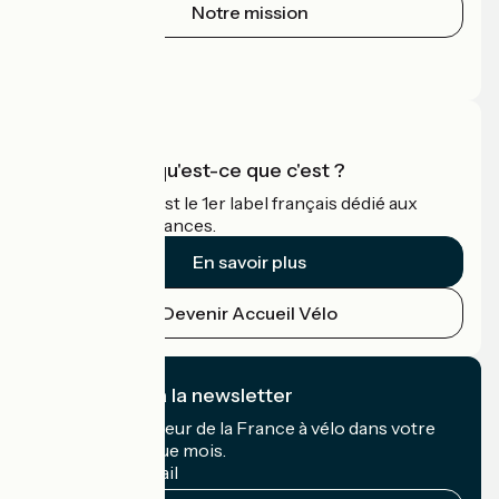
Notre mission
Espace Presse
Espace Pro
Accueil Vélo qu'est-ce que c'est ?
Accueil Vélo c'est le 1er label français dédié aux
cyclistes en vacances.
En savoir plus
Devenir Accueil Vélo
Je m'abonne à la newsletter
Recevez le meilleur de la France à vélo dans votre
boîte mail chaque mois.
Mon adresse mail