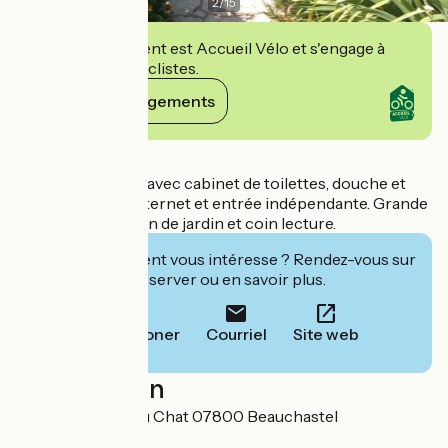
2
/
15
Cet établissement est Accueil Vélo et s'engage à
accueillir des cyclistes.
Voir ses engagements
Détails
Chambre de 21m² avec cabinet de toilettes, douche et
WC. Télévision, Internet et entrée indépendante. Grande
terrasse avec salon de jardin et coin lecture.
Cet établissement vous intéresse ? Rendez-vous sur
leur site pour réserver ou en savoir plus.
Téléphoner
Courriel
Site web
Localisation
11 Rue Fontaine du Chat 07800 Beauchastel