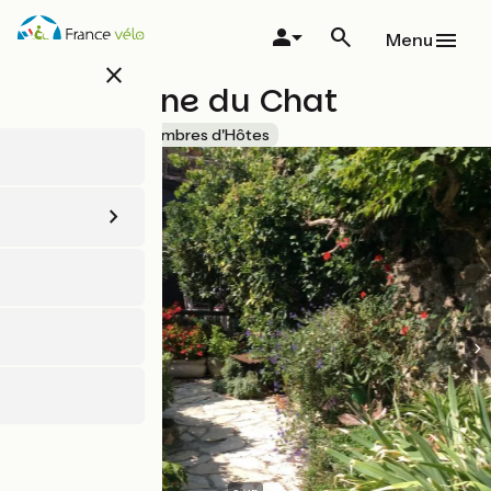
Aller
au
Menu
contenu
close
principal
La Fontaine du Chat
Accueil Vélo
Chambres d'Hôtes