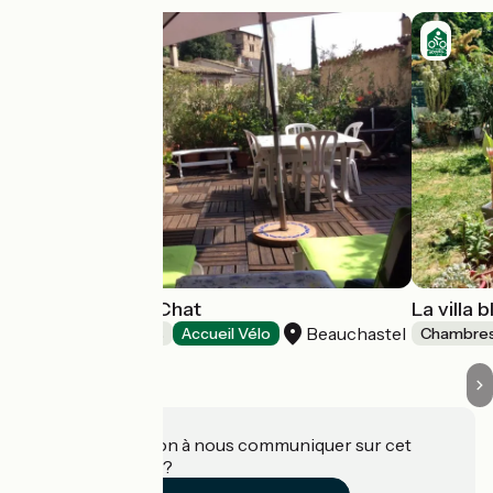
La Fontaine du Chat
La villa 
Beauchastel
Chambres d'Hôtes
Accueil Vélo
Chambres
Une information à nous communiquer sur cet
établissement ?