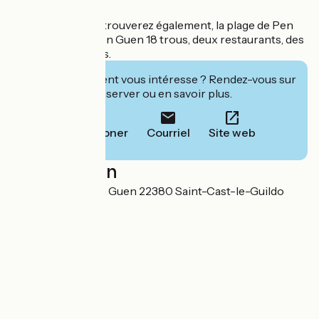
A proximité vous trouverez également, la plage de Pen
Guen, le golf de Pen Guen 18 trous, deux restaurants, des
activités nautiques.
Cet établissement vous intéresse ? Rendez-vous sur
leur site pour réserver ou en savoir plus.
Téléphoner
Courriel
Site web
Localisation
30 Avenue de Pen Guen 22380 Saint-Cast-le-Guildo