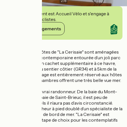
2
/
8
Cet établissement est Accueil Vélo et s'engage à
accueillir des cyclistes.
Voir ses engagements
Détails
Les chambres d’hôtes de "La Cerisaie" sont aménagées
dans une maison contemporaine entourée d’un joli parc
arboré, ajoutant un cachet supplémentaire à ce havre,
situé à deux pas du sentier côtier (GR34) et à 5km de la
Vélomaritime. L'étage est entièrement réservé aux hôtes
et des deux des chambres offrent une très belle vue mer.
Votre hôte est un vrai randonneur. De la baie du Mont-
Saint-Michel à la baie de Saint-Brieuc, il est peu de
circuits sur lesquels il n’aura pas d’avis circonstancié.
C'est aussi un pêcheur à pied doublé d’un spécialiste de la
faune et de la flore de bord de mer. "La Cerisaie" est
assurément une étape de choix pour les contemplatifs
et les curieux.