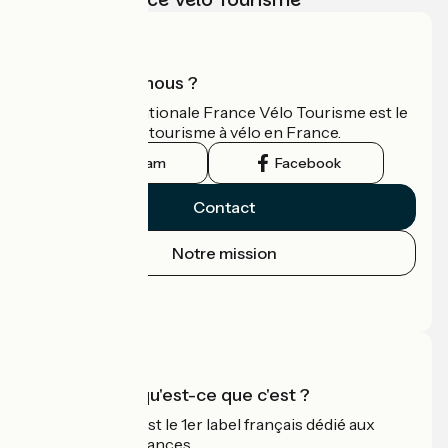
Qui sommes-nous ?
L'association nationale France Vélo Tourisme est le
guide officiel du tourisme à vélo en France.
Instagram
Facebook
Contact
Notre mission
Espace Presse
Espace Pro
Accueil Vélo qu'est-ce que c'est ?
Accueil Vélo c'est le 1er label français dédié aux
cyclistes en vacances.