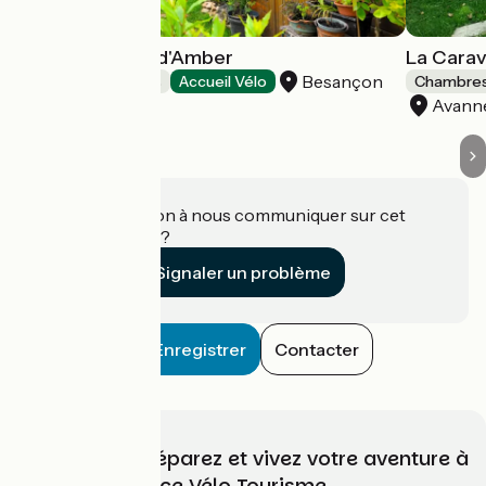
Le Petit Chalet d'Amber
La Cara
Besançon
Chambres d'Hôtes
Accueil Vélo
Chambres
Avann
Une information à nous communiquer sur cet
établissement ?
Signaler un problème
Enregistrer
Contacter
Choisissez, préparez et vivez votre aventure à
vélo avec France Vélo Tourisme