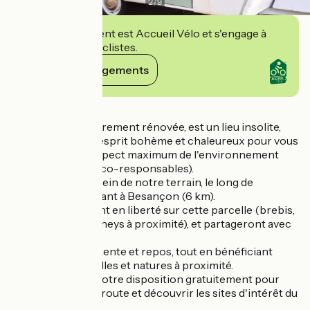
2
/
9
Cet établissement est Accueil Vélo et s'engage à
accueillir des cyclistes.
Voir ses engagements
Détails
La caravane, entièrement rénovée, est un lieu insolite,
décorée dans un esprit bohème et chaleureux pour vous
plaire, dans un respect maximum de l'environnement
(matières bio et éco-responsables).
Elle est située au sein de notre terrain, le long de
l'EuroVelo6, la reliant à Besançon (6 km).
Nos animaux vivent en liberté sur cette parcelle (brebis,
chien, chats et poneys à proximité), et partageront avec
vous leur pâture...
Le site permet détente et repos, tout en bénéficiant
d'activités culturelles et natures à proximité.
Des vélos sont à votre disposition gratuitement pour
emprunter la véloroute et découvrir les sites d'intérêt du
secteur.