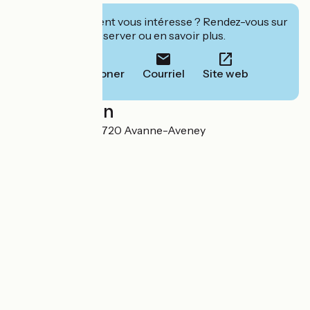
Cet établissement vous intéresse ? Rendez-vous sur
leur site pour réserver ou en savoir plus.
Téléphoner
Courriel
Site web
Localisation
93 Grande Rue 25720 Avanne-Aveney