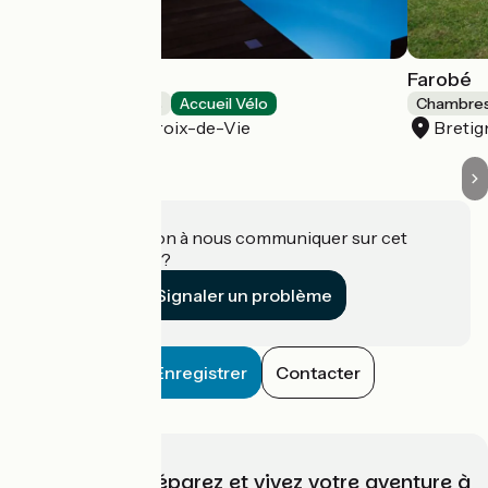
L'ENVIE
Farobé
Chambres d'Hôtes
Accueil Vélo
Chambres
Saint-Gilles-Croix-de-Vie
Bretig
Une information à nous communiquer sur cet
établissement ?
Signaler un problème
Enregistrer
Contacter
Choisissez, préparez et vivez votre aventure à