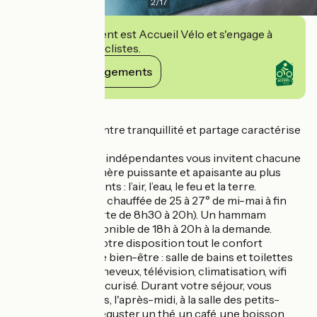
2
/
17
Cet établissement est Accueil Vélo et s'engage à
accueillir des cyclistes.
Voir ses engagements
Détails
Un rendez-vous entre tranquillité et partage caractérise
ce lieu.
Quatre chambres indépendantes vous invitent chacune
dans une atmosphère puissante et apaisante au plus
proche des éléments : l’air, l’eau, le feu et la terre.
Piscine de 9 x 4 m, chauffée de 25 à 27° de mi-mai à fin
septembre (ouverte de 8h30 à 20h). Un hammam
chauffé à 42° disponible de 18h à 20h à la demande.
Nous mettons à votre disposition tout le confort
nécessaire à votre bien-être : salle de bains et toilettes
privatifs, sèche-cheveux, télévision, climatisation, wifi
gratuit, parking sécurisé. Durant votre séjour, vous
pouvez avoir accès, l'après-midi, à la salle des petits-
déjeuners pour déguster un thé, un café, une boisson