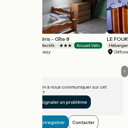
Domaine des piéris - Gîte 8
LE FOU
Hébergements collectifs
Accueil Vélo
Hébergeme
Grandcamp-Maisy
Géfos
Une information à nous communiquer sur cet
établissement ?
Signaler un problème
Enregistrer
Contacter