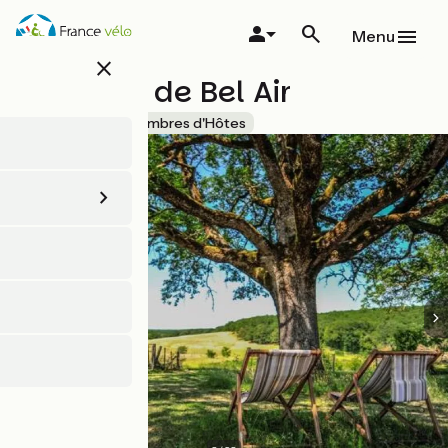
Aller
au
Menu
contenu
close
principal
Domaine de Bel Air
Accueil Vélo
Chambres d'Hôtes