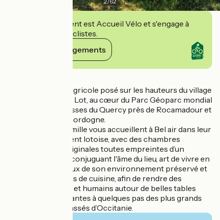
2
/
62
Cet établissement est Accueil Vélo et s'engage à
accueillir des cyclistes.
Voir ses engagements
Détails
Domaine familial agricole posé sur les hauteurs du village
" Le Bastit" dans le Lot, au cœur du Parc Géoparc mondial
UNESCO des Causses du Quercy près de Rocamadour et
de la Vallée de la Dordogne.
Sébastien et sa famille vous accueillent à Bel air dans leur
maison typiquement lotoise, avec des chambres
thématiques et originales toutes empreintes d’un
charme singulier, conjuguant l'âme du lieu, art de vivre en
campagne soucieux de son environnement préservé et
amour des parfums de cuisine, afin de rendre des
moments simples et humains autour de belles tables
généreuses et vivantes à quelques pas des plus grands
sites et villages classés d’Occitanie.