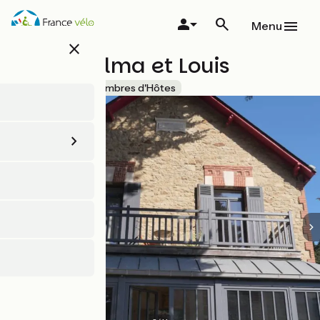
Aller
au
Menu
contenu
close
principal
Chez Thelma et Louis
Accueil Vélo
Chambres d'Hôtes