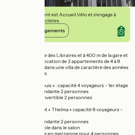
2
/
11
Cet établissement est Accueil Vélo et s'engage à
accueillir des cyclistes.
Voir ses engagements
Détails
À 100 m de la plage des Libraires et à 400 m de la gare et
des commerces, location de 2 appartements de 4 à 8
personnes situés dans une villa de caractère des années
1900 éco-rénovée.
Appartement « Louis » : capacité 4 voyageurs - 1er étage
1 chambre indépendante 2 personnes
Salon : canapé convertible 2 personnes
2ème appartement « Thelma » capacité 8 voyageurs -
2ème étage
1 chambre indépendante 2 personnes
1 canapé convertible dans le salon
1 chambre familiale en mezzanine pour 4 personnes