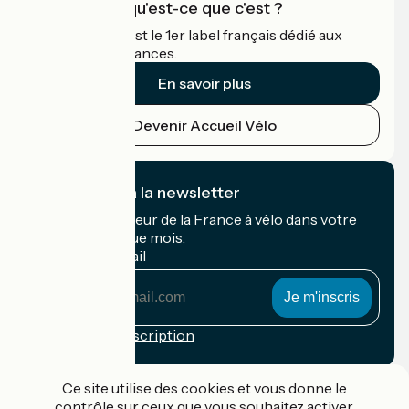
Accueil Vélo qu'est-ce que c'est ?
Accueil Vélo c'est le 1er label français dédié aux
cyclistes en vacances.
En savoir plus
Devenir Accueil Vélo
Je m'abonne à la newsletter
Recevez le meilleur de la France à vélo dans votre
boîte mail chaque mois.
Mon adresse mail
Mon
adresse
mail
Conditions d'inscription
Financé dans le cadre de Destination France
Ce site utilise des cookies et vous donne le
contrôle sur ceux que vous souhaitez activer