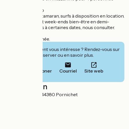
Label Accueil Vélo
Vélos, paddles, catamaran, surfs à disposition en location.
Séjours sportifs et week-ends bien-être en demi-
pension organisés à certaines dates, nous consulter.
Accueil toute l'année.
Cet établissement vous intéresse ? Rendez-vous sur
leur site pour réserver ou en savoir plus.
Téléphoner
Courriel
Site web
Localisation
30 avenue Collet 44380 Pornichet