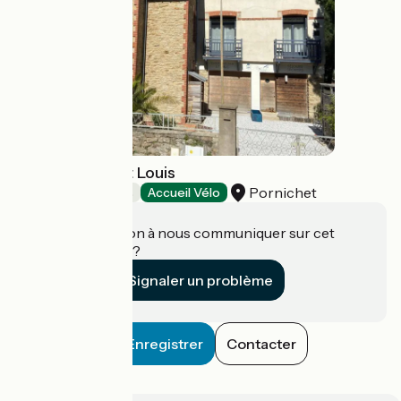
Chez Thelma et Louis
Pornichet
Chambres d'Hôtes
Accueil Vélo
Une information à nous communiquer sur cet
établissement ?
Signaler un problème
Enregistrer
Contacter