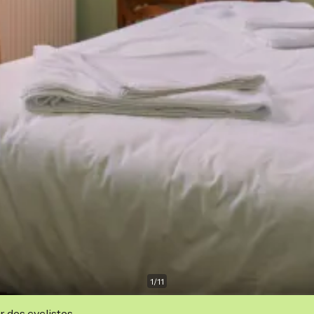
1
/
11
r des cyclistes.