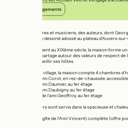
Voir ses engagements
Détails
Des artistes peintres et musiciens, des auteurs, dont Georg
dispose d’un jardin dessiné adossé au plateau d’Auvers-sur-O
Bâtie essentiellement au XIXème siècle, la maison forme un
d’ouverture et de partage autour des valeurs de respect de la
en 2016 pour accueillir ses hôtes.
Située au cœur du village, la maison compte 4 chambres d’h
- la chambre de l'ami Corot, en rez-de-chaussée, accessible
- la chambre de l'ami Daumier, au 1er étage
- la chambre de l'ami Daubigny, au 1er étage
- la suite familiale de l'ami Geoffroy, au 1er étage
Les petits déjeuners sont servis dans la spacieuse et chale
Un gîte-studio (le gîte de l'Ami Vincent) complète l’offre p