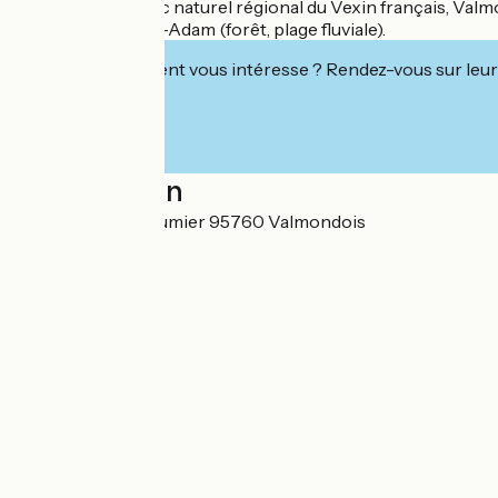
Commune du Parc naturel régional du Vexin français, Valmon
château...) et L'Isle-Adam (forêt, plage fluviale).
Cet établissement vous intéresse ? Rendez-vous sur leur 
Localisation
Place Honoré Daumier 95760 Valmondois