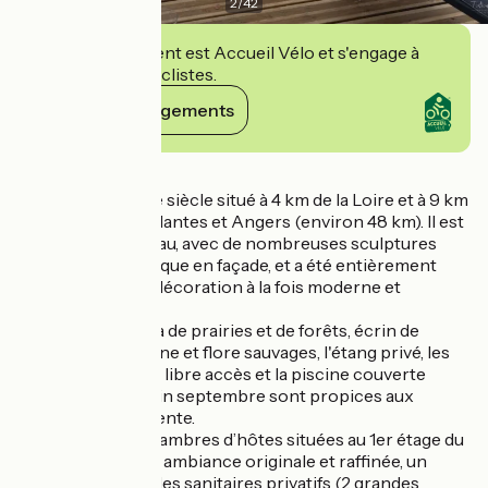
2
/
42
Cet établissement est Accueil Vélo et s'engage à
accueillir des cyclistes.
Voir ses engagements
Détails
Château du 19ème siècle situé à 4 km de la Loire et à 9 km
d’Ancenis, entre Nantes et Angers (environ 48 km). Il est
en pierre de Tuffeau, avec de nombreuses sculptures
d'inspiration grecque en façade, et a été entièrement
rénové dans une décoration à la fois moderne et
authentique.
Le parc et ses 8 ha de prairies et de forêts, écrin de
verdure alliant faune et flore sauvages, l'étang privé, les
jeux extérieurs en libre accès et la piscine couverte
chauffée d'avril à fin septembre sont propices aux
balades et à la détente.
Chacune des 5 chambres d’hôtes situées au 1er étage du
château, offre une ambiance originale et raffinée, un
grand confort et des sanitaires privatifs (2 grandes