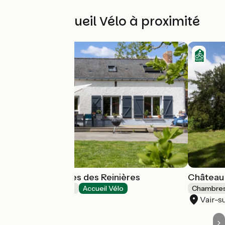
Autres Accueil Vélo à proximité
Chambre d'hôtes des Reinières
Château 
Chambres d'Hôtes
Accueil Vélo
Chambres
Orée d'Anjou
Vair-s