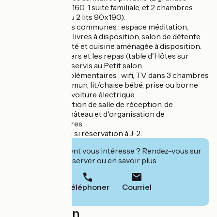
chambres avec lit 160, 1 suite familiale, et 2 chambres
avec lit 140x190 ou 2 lits 90x190).
Accès à des pièces communes : espace méditation,
bibliothèque avec livres à disposition, salon de détente
avec jeux de société et cuisine aménagée à disposition.
Les petits-déjeuners et les repas (table d'Hôtes sur
réservation) sont servis au Petit salon.
Equipements supplémentaires : wifi, TV dans 3 chambres
et dans salon commun, lit/chaise bébé, prise ou borne
pour recharge de voiture électrique.
Possibilité de location de salle de réception, de
privatisation du château et d'organisation de
mariages/séminaires.
Réduction de 20% si réservation à J-2.
Cet établissement vous intéresse ? Rendez-vous sur
leur site pour réserver ou en savoir plus.
Téléphoner
Courriel
Localisation