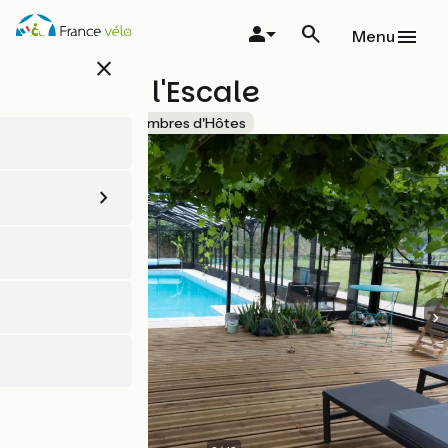
Aller
au
Menu
contenu
close
principal
Château l'Escale
Accueil Vélo
Chambres d'Hôtes