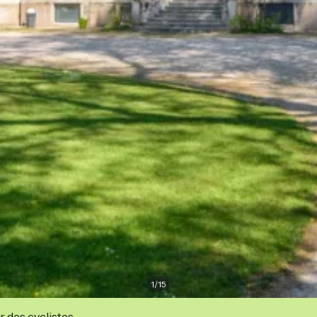
1
/
15
r des cyclistes.