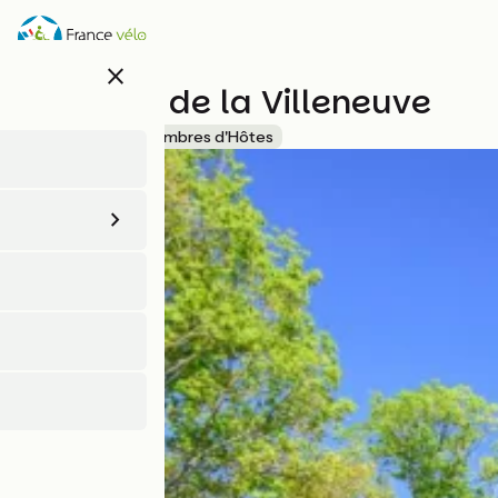
Aller
au
contenu
close
principal
Château de la Villeneuve
Accueil Vélo
Chambres d'Hôtes