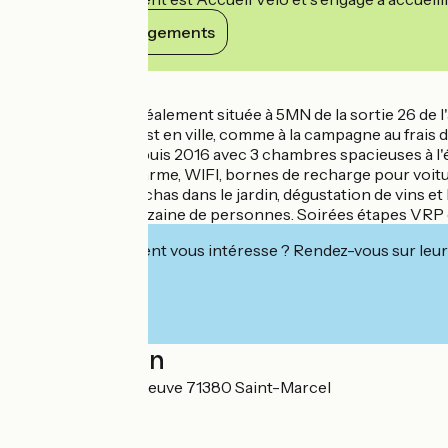
Voir ses engagements
Détails
Maison d'hôtes idéalement située à 5MN de la sortie 26 de 
centenaires. On est en ville, comme à la campagne au frais 
chaque année depuis 2016 avec 3 chambres spacieuses à l'étag
décoration de charme, WIFI, bornes de recharge pour voiture
réservation), planchas dans le jardin, dégustation de vins et
lieu pour une quinzaine de personnes. Soirées étapes VRP
Cet établissement vous intéresse ? Rendez-vous sur leur 
Localisation
33 Rue de la Villeneuve 71380 Saint-Marcel