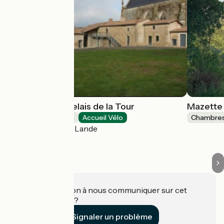
Chambres du Relais de la Tour
Mazette 
Chambres d'Hôtes
Accueil Vélo
Chambres
Saint-Marc-la-Lande
Une information à nous communiquer sur cet
établissement ?
Signaler un problème