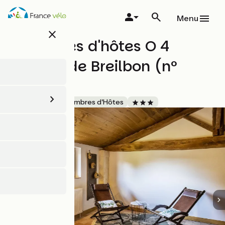
Aller
au
Menu
contenu
close
principal
Chambres d'hôtes O 4
Saisons de Breilbon (n°
10150)
Accueil Vélo
Chambres d'Hôtes