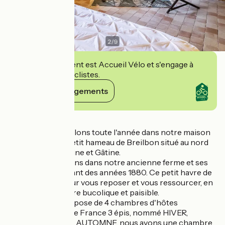
2
/
9
Cet établissement est Accueil Vélo et s'engage à
accueillir des cyclistes.
Voir ses engagements
Détails
Nous vous accueillons toute l'année dans notre maison
d'hôtes, dans le petit hameau de Breilbon situé au nord
de Niort entre plaine et Gâtine.
Nous vous recevons dans notre ancienne ferme et ses
dépendances datant des années 1880. Ce petit havre de
paix sera idéal pour vous reposer et vous ressourcer, en
profitant d'un cadre bucolique et paisible.
La maison se compose de 4 chambres d'hôtes
labellisées Gîtes de France 3 épis, nommé HIVER,
PRINTEMPS, ÉTÉ, AUTOMNE, nous avons une chambre