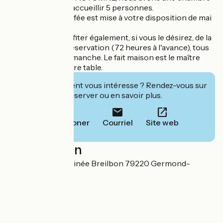
familiale pouvant accueillir 5 personnes.
Une piscine chauffée est mise à votre disposition de mai
à septembre.
Vous pourrez profiter également, si vous le désirez, de la
table d'hôte sur réservation (72 heures à l'avance), tous
les jours sauf le dimanche. Le fait maison est le maître
mot autour de notre table.
Cet établissement vous intéresse ? Rendez-vous sur
leur site pour réserver ou en savoir plus.
Téléphoner
Courriel
Site web
Localisation
40 chemin de la Minée Breilbon 79220 Germond-
Rouvre