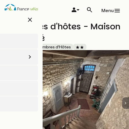
Aller
au
Menu
contenu
close
principal
Chambres d'hôtes - Maison
Garesché
Accueil Vélo
Chambres d'Hôtes