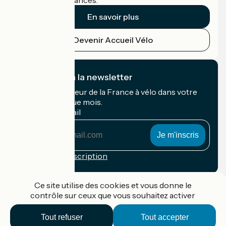
cyclistes en vacances.
En savoir plus
Devenir Accueil Vélo
Je m'abonne à la newsletter
Recevez le meilleur de la France à vélo dans votre
boîte mail chaque mois.
Mon adresse mail
Mon
adresse
mail
Conditions d'inscription
Financé dans le cadre de Destination France
Ce site utilise des cookies et vous donne le
contrôle sur ceux que vous souhaitez activer
Tout refuser
Tout accepter
Accueil Vélo Pro