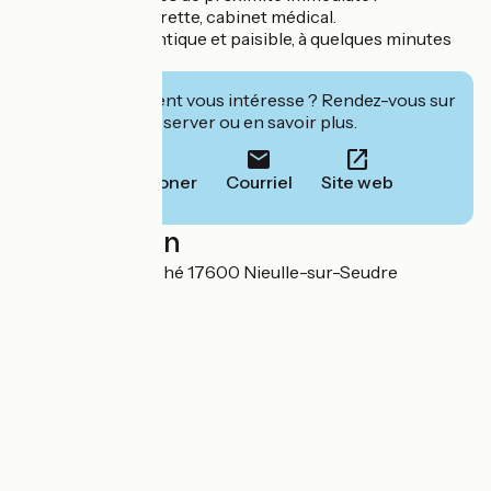
boulangerie, supérette, cabinet médical.
Une escale authentique et paisible, à quelques minutes
de Marennes.
Cet établissement vous intéresse ? Rendez-vous sur
leur site pour réserver ou en savoir plus.
Téléphoner
Courriel
Site web
Localisation
5 rue Isaac Garesché 17600 Nieulle-sur-Seudre