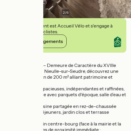
2
/
6
Cet établissement est Accueil Vélo et s'engage à
accueillir des cyclistes.
Voir ses engagements
Détails
Maison Garesché – Demeure de Caractère du XVIIIe
siècle Au cœur de Nieulle-sur-Seudre, découvrez une
bâtisse d'exception de 200 m² alliant patrimoine et
confort moderne.
• Les chambres : Spacieuses, indépendantes et raffinées,
situées au 1er étage avec parquets d'époque, salle d’eau et
WC privés.
• Les espaces : Cuisine partagée en rez-de-chaussée
pour vos petits-déjeuners, jardin clos et terrasse
privative.
• Localisation : Plein centre-bourg (face à la mairie et la
Poste). Commerces de proximité immédiate :