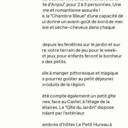
célèbre "Marguerite d'Anjou", pour 2 à 3 personnes. Une
chambre aux charme et romantisme assurés !
Au deuxième étage, la "Chambre Bleue" d'une capacité de
2 à 4 personnes, qui donne un avant-goût de bord de mer.
Plateau de courtoisie et sèche-cheveux dans chaque
chambre.
Vue panoramique depuis les fenêtres sur le jardin et sur
les bords de la Loire, votre terrain de jeu pour le week-
end ! Balançoires et jeux pour enfants feront le bonheur
des grands comme des petits.
Le matin, dans la salle à manger pittoresque et magique
en troglodyte, vous pourrez goûter au petit déjeuner
"maison" avec les produits de la région.
A savoir : la propriété compte également un petit gîte
pour deux personnes, face au Castel, à l'étage de la
maison des propriétaires. Le "Gîte du Jardin" dispose
d'un accès indépendant par l'extérieur.
Bon séjour aux chambres d'hôtes Le Petit Hureau à