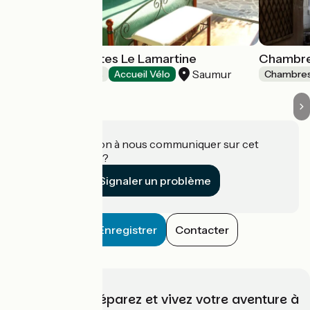
Chambres d'hôtes Le Lamartine
Chambres
Saumur
Chambres d'Hôtes
Accueil Vélo
Chambres
Une information à nous communiquer sur cet
établissement ?
Signaler un problème
Enregistrer
Contacter
Choisissez, préparez et vivez votre aventure à