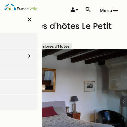
Aller
au
Menu
contenu
close
principal
Chambres d'hôtes Le Petit
Hureau
Accueil Vélo
Chambres d'Hôtes