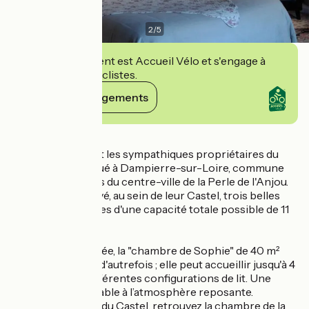
2
/
5
Cet établissement est Accueil Vélo et s'engage à
accueillir des cyclistes.
Voir ses engagements
Détails
Jean et Sylvie sont les sympathiques propriétaires du
“Petit Hureau”, situé à Dampierre-sur-Loire, commune
de Saumur, à 4 kms du centre-ville de la Perle de l'Anjou.
Ils vous ont réservé, au sein de leur Castel, trois belles
chambres familiales d'une capacité totale possible de 11
personnes.
En rez-de-chaussée, la "chambre de Sophie" de 40 m²
avec son petit air d'autrefois ; elle peut accueillir jusqu'à 4
personnes, en différentes configurations de lit. Une
chambre confortable à l’atmosphère reposante.
Au premier étage du Castel, retrouvez la chambre de la