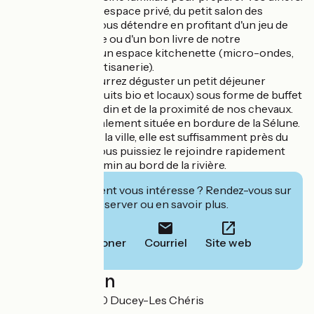
À l'étage, de votre espace privé, du petit salon des
voyageurs pour vous détendre en profitant d'un jeu de
société, d'un vinyle ou d'un bon livre de notre
bibliothèque et d'un espace kitchenette (micro-ondes,
bouilloire, frigo et tisanerie).
Le matin, vous pourrez déguster un petit déjeuner
continental (produits bio et locaux) sous forme de buffet
en profitant du jardin et de la proximité de nos chevaux.
La maison est idéalement située en bordure de la Sélune.
Loin des bruits de la ville, elle est suffisamment près du
bourg pour que vous puissiez le rejoindre rapidement
grâce au petit chemin au bord de la rivière.
Cet établissement vous intéresse ? Rendez-vous sur
leur site pour réserver ou en savoir plus.
Téléphoner
Courriel
Site web
Localisation
6 La Rivière 50220 Ducey-Les Chéris