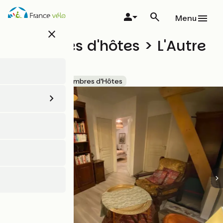
Aller
au
Menu
contenu
close
principal
Chambres d'hôtes > L'Autre
Rivière
Accueil Vélo
Chambres d'Hôtes