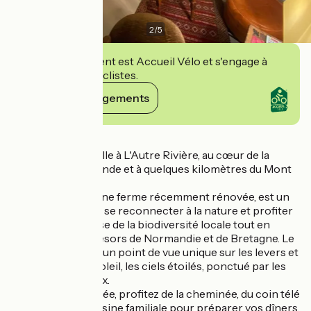
2
/
5
Cet établissement est Accueil Vélo et s'engage à
accueillir des cyclistes.
Voir ses engagements
Détails
Sylvia vous accueille à L'Autre Rivière, au cœur de la
campagne Normande et à quelques kilomètres du Mont
Saint-Michel.
Sa maison, ancienne ferme récemment rénovée, est un
endroit idéal pour se reconnecter à la nature et profiter
de toute la richesse de la biodiversité locale tout en
découvrant les trésors de Normandie et de Bretagne. Le
jardin vous offrira un point de vue unique sur les levers et
les couchers de soleil, les ciels étoilés, ponctué par les
chants des oiseaux.
Au rez-de-chaussée, profitez de la cheminée, du coin télé
et de la grande cuisine familiale pour préparer vos dîners.